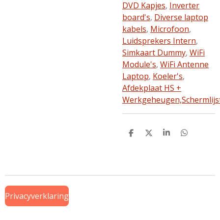
DVD Kapjes
,
Inverter
board's
,
Diverse laptop
kabels
,
Microfoon
,
Luidsprekers Intern
,
Simkaart Dummy
,
WiFi
Module's
,
WiFi Antenne
Laptop
,
Koeler's
,
Afdekplaat HS +
Werkgeheugen,
Schermlijs
D
D
S
D
e
e
h
e
l
e
a
l
e
l
r
e
n
e
n
Privacyverklaring