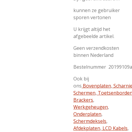
kunnen ze gebruiker
sporen vertonen
U krijgt altijd het
afgebeelde artikel.
Geen verzendkosten
binnen Nederland
Bestelnummer 20199109
Ook bij
ons
Bovenplaten
,
Scharni
Schermen
,
Toetsenborde
Brackers
,
Werkgeheugen
,
Onderplaten
,
Schermdeksels
,
Afdekplaten
,
LCD Kabels
,