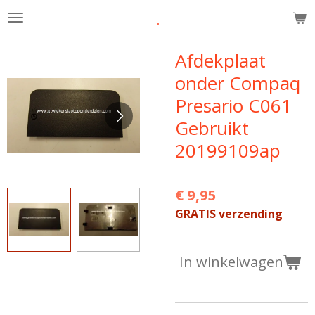
.
Ga
direct
naar
Afdekplaat
de
onder Compaq
hoofdinhoud
Presario C061
Gebruikt
20199109ap
€ 9,95
GRATIS verzending
In winkelwagen