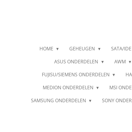
Ga
direct
naar
de
hoofdinhoud
HOME
GEHEUGEN
SATA/IDE
ASUS ONDERDELEN
AWM
FUJISU/SIEMENS ONDERDELEN
HA
MEDION ONDERDELEN
MSI OND
SAMSUNG ONDERDELEN
SONY ONDE