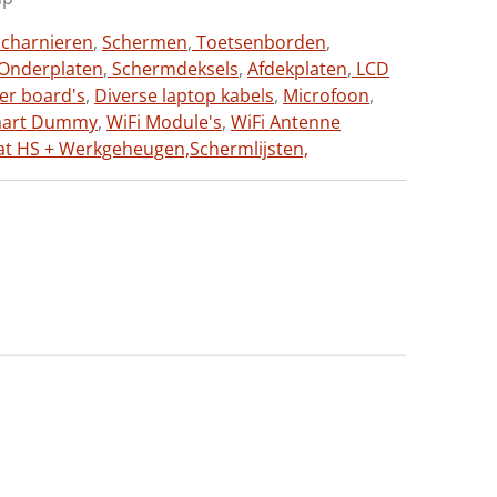
charnieren
,
Schermen
,
Toetsenborden
,
Onderplaten
,
Schermdeksels
,
Afdekplaten
,
LCD
ter board's
,
Diverse laptop kabels
,
Microfoon
,
aart Dummy
,
WiFi Module's
,
WiFi Antenne
at HS + Werkgeheugen,
Schermlijsten,