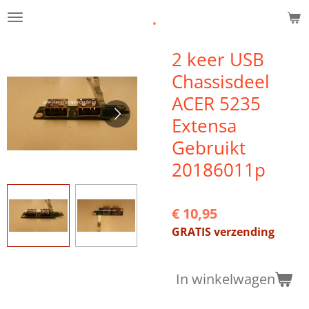
.
Ga
direct
naar
2 keer USB
de
Chassisdeel
hoofdinhoud
ACER 5235
Extensa
Gebruikt
20186011p
€ 10,95
GRATIS verzending
In winkelwagen