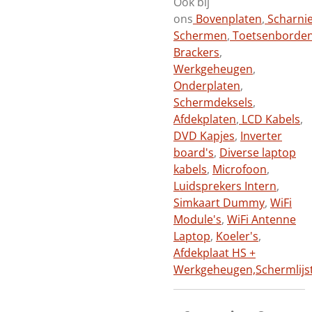
Ook bij
ons
Bovenplaten
,
Scharni
Schermen
,
Toetsenborde
Brackers
,
Werkgeheugen
,
Onderplaten
,
Schermdeksels
,
Afdekplaten
,
LCD Kabels
,
DVD Kapjes
,
Inverter
board's
,
Diverse laptop
kabels
,
Microfoon
,
Luidsprekers Intern
,
Simkaart Dummy
,
WiFi
Module's
,
WiFi Antenne
Laptop
,
Koeler's
,
Afdekplaat HS +
Werkgeheugen,
Schermlijs