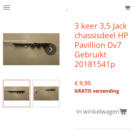
.
Ga
direct
naar
3 keer 3,5 Jack
de
chassisdeel HP
hoofdinhoud
Pavillion Dv7
Gebruikt
20181541p
€ 9,95
GRATIS verzending
In winkelwagen