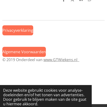
D
D
S
D
e
e
h
e
l
e
a
l
e
l
r
e
n
e
n
Privacyverklaring
Algemene Voorwaarden
© 2019 Onderdeel van
www.GTWiekens.nl
Deze website gebruikt cookies voor analyse-
doeleinden en/of het tonen van advertenties.
Door gebruik te blijven maken van de site gaat
u hiermee akkoord.