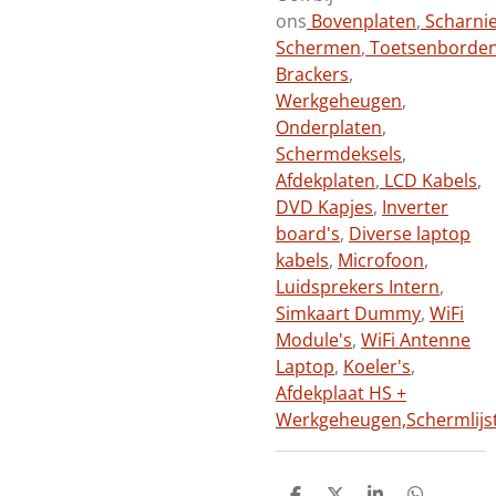
ons
Bovenplaten
,
Scharni
Schermen
,
Toetsenborde
Brackers
,
Werkgeheugen
,
Onderplaten
,
Schermdeksels
,
Afdekplaten
,
LCD Kabels
,
DVD Kapjes
,
Inverter
board's
,
Diverse laptop
kabels
,
Microfoon
,
Luidsprekers Intern
,
Simkaart Dummy
,
WiFi
Module's
,
WiFi Antenne
Laptop
,
Koeler's
,
Afdekplaat HS +
Werkgeheugen,
Schermlijs