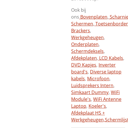
Ook bij
ons
Bovenplaten
,
Scharni
Schermen
,
Toetsenborde
Brackers
,
Werkgeheugen
,
Onderplaten
,
Schermdeksels
,
Afdekplaten
,
LCD Kabels
,
DVD Kapjes
,
Inverter
board's
,
Diverse laptop
kabels
,
Microfoon
,
Luidsprekers Intern
,
Simkaart Dummy
,
WiFi
Module's
,
WiFi Antenne
Laptop
,
Koeler's
,
Afdekplaat HS +
Werkgeheugen,
Schermlijs