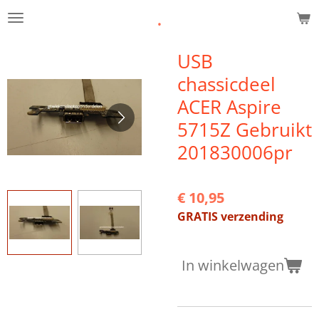
.
Ga
direct
naar
USB
de
chassicdeel
hoofdinhoud
ACER Aspire
5715Z Gebruikt
201830006pr
€ 10,95
GRATIS verzending
In winkelwagen