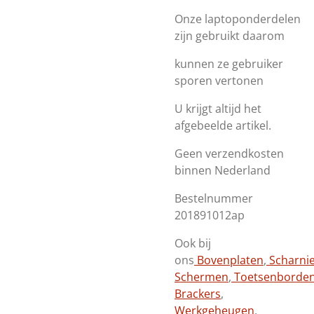
Onze laptoponderdelen
zijn gebruikt daarom
kunnen ze gebruiker
sporen vertonen
U krijgt altijd het
afgebeelde artikel.
Geen verzendkosten
binnen Nederland
Bestelnummer
201891012ap
Ook bij
ons
Bovenplaten
,
Scharni
Schermen
,
Toetsenborde
Brackers
,
Werkgeheugen
,