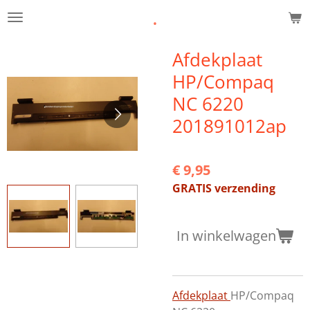
.
Ga
direct
naar
Afdekplaat
de
HP/Compaq
hoofdinhoud
NC 6220
201891012ap
€ 9,95
GRATIS verzending
In winkelwagen
Afdekplaat
HP/Compaq