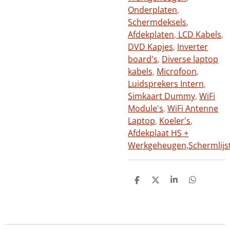
Onderplaten
,
Schermdeksels
,
Afdekplaten
,
LCD Kabels
,
DVD Kapjes
,
Inverter
board's
,
Diverse laptop
kabels
,
Microfoon
,
Luidsprekers Intern
,
Simkaart Dummy
,
WiFi
Module's
,
WiFi Antenne
Laptop
,
Koeler's
,
Afdekplaat HS +
Werkgeheugen,
Schermlijs
D
D
S
D
e
e
h
e
l
e
a
l
e
l
r
e
n
e
n