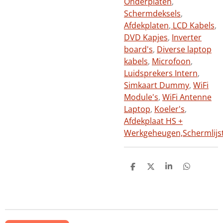
Onderplaten
,
Schermdeksels
,
Afdekplaten
,
LCD Kabels
,
DVD Kapjes
,
Inverter
board's
,
Diverse laptop
kabels
,
Microfoon
,
Luidsprekers Intern
,
Simkaart Dummy
,
WiFi
Module's
,
WiFi Antenne
Laptop
,
Koeler's
,
Afdekplaat HS +
Werkgeheugen,
Schermlijs
D
D
S
D
e
e
h
e
l
e
a
l
e
l
r
e
n
e
n