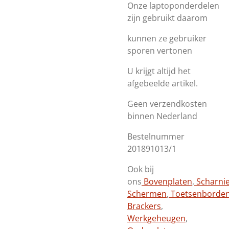
Onze laptoponderdelen
zijn gebruikt daarom
kunnen ze gebruiker
sporen vertonen
U krijgt altijd het
afgebeelde artikel.
Geen verzendkosten
binnen Nederland
Bestelnummer
201891013/1
Ook bij
ons
Bovenplaten
,
Scharni
Schermen
,
Toetsenborde
Brackers
,
Werkgeheugen
,