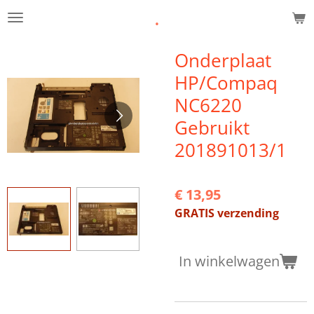
.
Ga
direct
naar
Onderplaat
de
HP/Compaq
hoofdinhoud
NC6220
Gebruikt
201891013/1
€ 13,95
GRATIS verzending
In winkelwagen