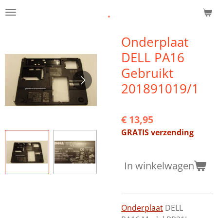
.
Ga
direct
naar
Onderplaat
de
DELL PA16
hoofdinhoud
Gebruikt
201891019/1
€ 13,95
GRATIS verzending
In winkelwagen
Onderplaat
DELL