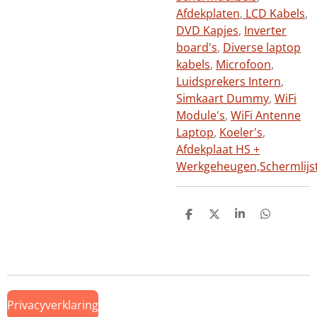
Afdekplaten
,
LCD Kabels
,
DVD Kapjes
,
Inverter
board's
,
Diverse laptop
kabels
,
Microfoon
,
Luidsprekers Intern
,
Simkaart Dummy
,
WiFi
Module's
,
WiFi Antenne
Laptop
,
Koeler's
,
Afdekplaat HS +
Werkgeheugen,
Schermlijs
D
D
S
D
e
e
h
e
l
e
a
l
e
l
r
e
n
e
n
Privacyverklaring