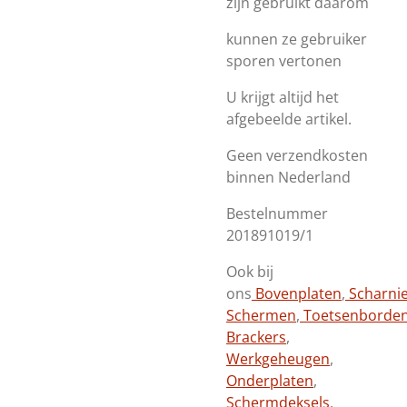
zijn gebruikt daarom
kunnen ze gebruiker
sporen vertonen
U krijgt altijd het
afgebeelde artikel.
Geen verzendkosten
binnen Nederland
Bestelnummer
201891019/1
Ook bij
ons
Bovenplaten
,
Scharni
Schermen
,
Toetsenborde
Brackers
,
Werkgeheugen
,
Onderplaten
,
Schermdeksels
,