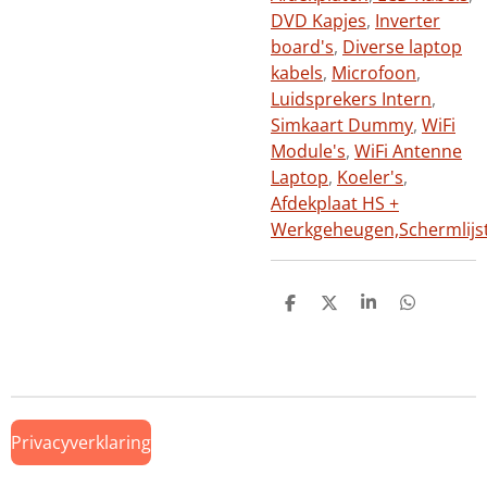
DVD Kapjes
,
Inverter
board's
,
Diverse laptop
kabels
,
Microfoon
,
Luidsprekers Intern
,
Simkaart Dummy
,
WiFi
Module's
,
WiFi Antenne
Laptop
,
Koeler's
,
Afdekplaat HS +
Werkgeheugen,
Schermlijs
D
D
S
D
e
e
h
e
l
e
a
l
e
l
r
e
n
e
n
Privacyverklaring