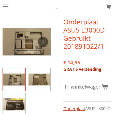
.
Ga
direct
naar
Onderplaat
de
ASUS L3000D
hoofdinhoud
Gebruikt
201891022/1
€ 14,95
GRATIS verzending
In winkelwagen
Onderplaat
ASUS L3000D