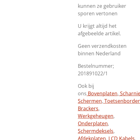
kunnen ze gebruiker
sporen vertonen
U krijgt altijd het
afgebeelde artikel.
Geen verzendkosten
binnen Nederland
Bestelnummer;
201891022/1
Ook bij
ons
Bovenplaten
,
Scharni
Schermen
,
Toetsenborde
Brackers
,
Werkgeheugen
,
Onderplaten
,
Schermdeksels
,
Afdekplaten
,
LCD Kabels
,