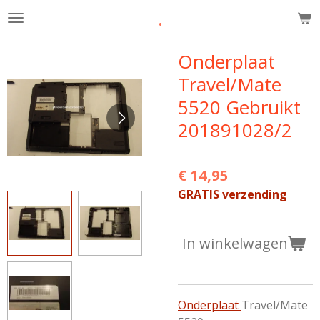
.
Ga
direct
naar
Onderplaat
de
Travel/Mate
hoofdinhoud
5520 Gebruikt
201891028/2
€ 14,95
GRATIS verzending
In winkelwagen
Onderplaat
Travel/Mate