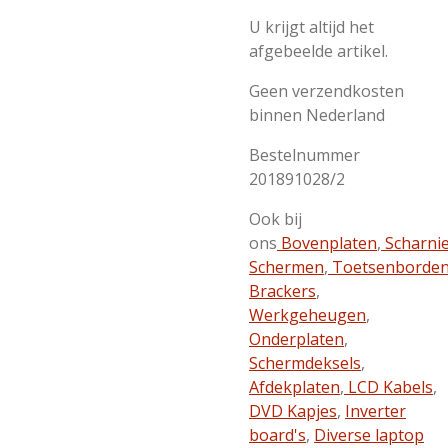
U krijgt altijd het
afgebeelde artikel.
Geen verzendkosten
binnen Nederland
Bestelnummer
201891028/2
Ook bij
ons
Bovenplaten
,
Scharni
Schermen
,
Toetsenborde
Brackers
,
Werkgeheugen
,
Onderplaten
,
Schermdeksels
,
Afdekplaten
,
LCD Kabels
,
DVD Kapjes
,
Inverter
board's
,
Diverse laptop