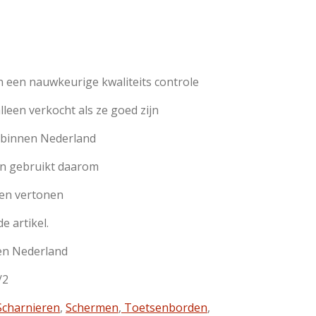
 een nauwkeurige kwaliteits controle
een verkocht als ze goed zijn
n binnen Nederland
jn gebruikt daarom
en vertonen
de artikel.
en Nederland
/2
charnieren
,
Schermen
,
Toetsenborden
,