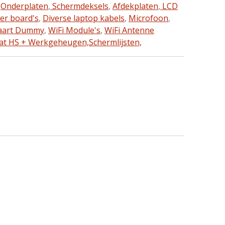
,
Onderplaten
,
Schermdeksels
,
Afdekplaten
,
LCD
ter board's
,
Diverse laptop kabels
,
Microfoon
,
aart Dummy
,
WiFi Module's
,
WiFi Antenne
at HS + Werkgeheugen,
Schermlijsten,