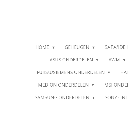
Ga
direct
naar
de
hoofdinhoud
HOME
GEHEUGEN
SATA/IDE 
ASUS ONDERDELEN
AWM
FUJISU/SIEMENS ONDERDELEN
HA
MEDION ONDERDELEN
MSI OND
SAMSUNG ONDERDELEN
SONY ON