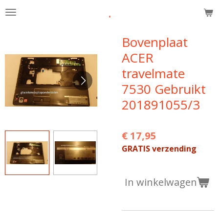
.
Ga
direct
naar
Bovenplaat
de
ACER
hoofdinhoud
travelmate
7530 Gebruikt
201891055/3
€ 17,95
GRATIS verzending
In winkelwagen