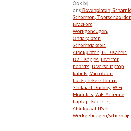
Ook bij
ons
Bovenplaten
,
Scharni
Schermen
,
Toetsenborde
Brackers
,
Werkgeheugen
,
Onderplaten
,
Schermdeksels
,
Afdekplaten
,
LCD Kabels
,
DVD Kapjes
,
Inverter
board's
,
Diverse laptop
kabels
,
Microfoon
,
Luidsprekers Intern
,
Simkaart Dummy
,
WiFi
Module's
,
WiFi Antenne
Laptop
,
Koeler's
,
Afdekplaat HS +
Werkgeheugen,
Schermlijs