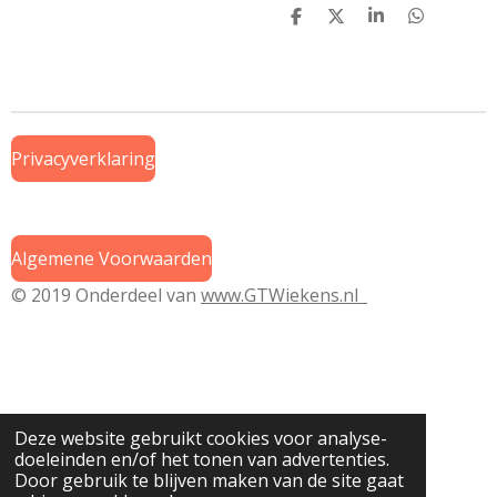
D
D
S
D
e
e
h
e
l
e
a
l
e
l
r
e
n
e
n
Privacyverklaring
Algemene Voorwaarden
© 2019 Onderdeel van
www.GTWiekens.nl
Deze website gebruikt cookies voor analyse-
doeleinden en/of het tonen van advertenties.
Door gebruik te blijven maken van de site gaat