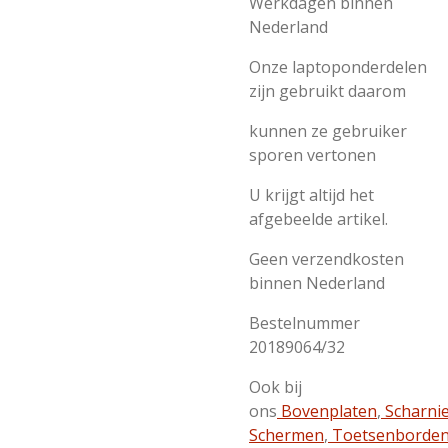
Werkdagen binnen
Nederland
Onze laptoponderdelen
zijn gebruikt daarom
kunnen ze gebruiker
sporen vertonen
U krijgt altijd het
afgebeelde artikel.
Geen verzendkosten
binnen Nederland
Bestelnummer
20189064/32
Ook bij
ons
Bovenplaten
,
Scharni
Schermen
,
Toetsenborde