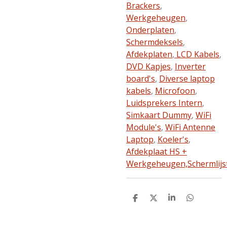
Brackers
,
Werkgeheugen
,
Onderplaten
,
Schermdeksels
,
Afdekplaten
,
LCD Kabels
,
DVD Kapjes
,
Inverter
board's
,
Diverse laptop
kabels
,
Microfoon
,
Luidsprekers Intern
,
Simkaart Dummy
,
WiFi
Module's
,
WiFi Antenne
Laptop
,
Koeler's
,
Afdekplaat HS +
Werkgeheugen,
Schermlijs
D
D
S
D
e
e
h
e
l
e
a
l
e
l
r
e