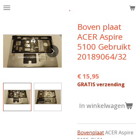
.
Ga
direct
naar
Boven plaat
de
ACER Aspire
hoofdinhoud
5100 Gebruikt
20189064/32
€ 15,95
GRATIS verzending
In winkelwagen
Bovenplaat
ACER Aspire