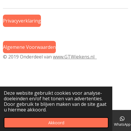
n
e
n
Privacyverklaring
Algemene Voorwaarden
© 2019 Onderdeel van
www.GTWiekens.nl
Deze website gebruikt cookies voor analyse-
doeleinden en/of het tonen van advertenties.
Door gebruik te blijven maken van de site gaat
u hiermee akkoord.
Akkoord
E-mailadres
Telefoonnummer
Kaart
WhatsApp