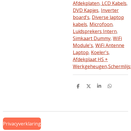
Afdekplaten
,
LCD Kabels
,
DVD Kapjes
,
Inverter
board's
,
Diverse laptop
kabels
,
Microfoon
,
Luidsprekers Intern
,
Simkaart Dummy
,
WiFi
Module's
,
WiFi Antenne
Laptop
,
Koeler's
,
Afdekplaat HS +
Werkgeheugen,
Schermlijs
D
D
S
D
e
e
h
e
l
e
a
l
e
l
r
e
n
e
n
Privacyverklaring