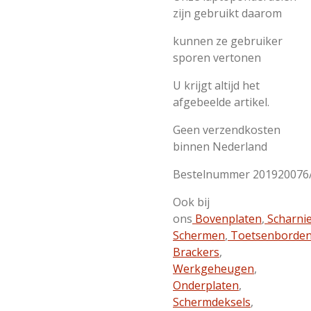
zijn gebruikt daarom
kunnen ze gebruiker
sporen vertonen
U krijgt altijd het
afgebeelde artikel.
Geen verzendkosten
binnen Nederland
Bestelnummer 201920076
Ook bij
ons
Bovenplaten
,
Scharni
Schermen
,
Toetsenborde
Brackers
,
Werkgeheugen
,
Onderplaten
,
Schermdeksels
,