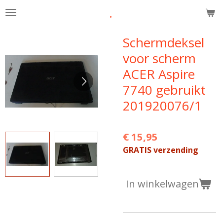
.
Ga
direct
naar
Schermdeksel
de
voor scherm
hoofdinhoud
ACER Aspire
7740 gebruikt
201920076/1
€ 15,95
GRATIS verzending
In winkelwagen