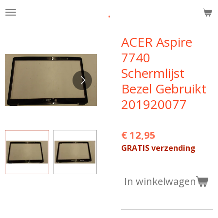
.
Ga
direct
naar
ACER Aspire
de
7740
hoofdinhoud
Schermlijst
Bezel Gebruikt
201920077
€ 12,95
GRATIS verzending
In winkelwagen