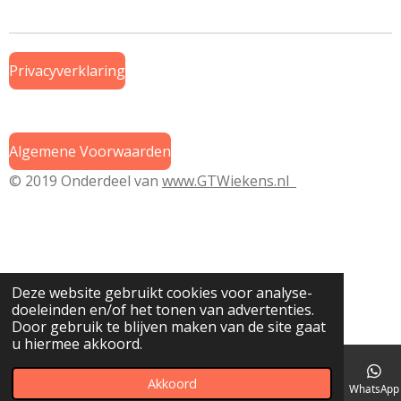
e
l
r
e
n
e
n
Privacyverklaring
Algemene Voorwaarden
© 2019 Onderdeel van
www.GTWiekens.nl
Deze website gebruikt cookies voor analyse-
doeleinden en/of het tonen van advertenties.
Door gebruik te blijven maken van de site gaat
u hiermee akkoord.
Akkoord
E-mailadres
Telefoonnummer
Kaart
WhatsApp