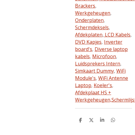
Brackers
,
Werkgeheugen
,
Onderplaten
,
Schermdeksels
,
Afdekplaten
,
LCD Kabels
,
DVD Kapjes
,
Inverter
board's
,
Diverse laptop
kabels
,
Microfoon
,
Luidsprekers Intern
,
Simkaart Dummy
,
WiFi
Module's
,
WiFi Antenne
Laptop
,
Koeler's
,
Afdekplaat HS +
Werkgeheugen,
Schermlijs
D
D
S
D
e
e
h
e
l
e
a
l