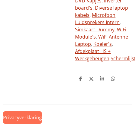
DVD Kapjes
,
Inverter
board's
,
Diverse laptop
kabels
,
Microfoon
,
Luidsprekers Intern
,
Simkaart Dummy
,
WiFi
Module's
,
WiFi Antenne
Laptop
,
Koeler's
,
Afdekplaat HS +
Werkgeheugen,
Schermlijs
D
D
S
D
e
e
h
e
l
e
a
l
e
l
r
e
n
e
n
Privacyverklaring