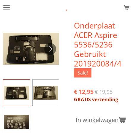
.
Ga
direct
naar
Onderplaat
de
ACER Aspire
hoofdinhoud
5536/5236
Gebruikt
201920084/4
Sale!
€ 12,95
€ 19,95
GRATIS verzending
In winkelwagen