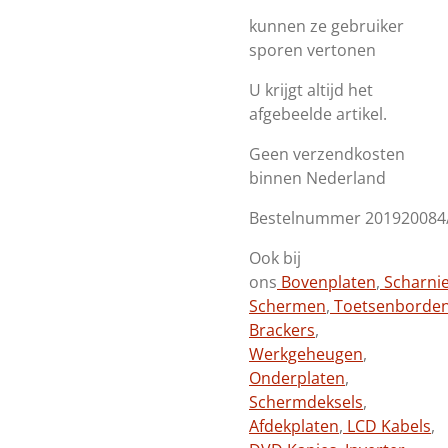
kunnen ze gebruiker
sporen vertonen
U krijgt altijd het
afgebeelde artikel.
Geen verzendkosten
binnen Nederland
Bestelnummer 201920084
Ook bij
ons
Bovenplaten
,
Scharni
Schermen
,
Toetsenborde
Brackers
,
Werkgeheugen
,
Onderplaten
,
Schermdeksels
,
Afdekplaten
,
LCD Kabels
,