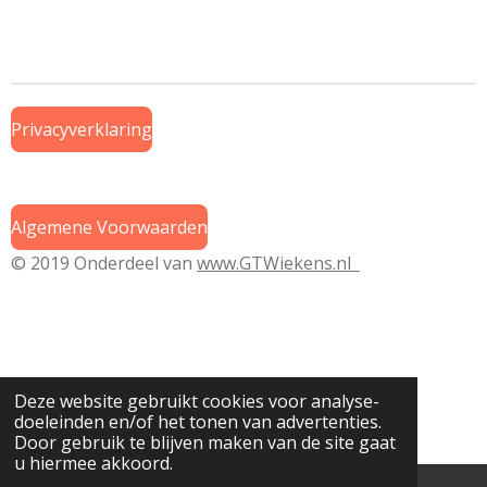
e
e
h
e
l
e
a
l
e
l
r
e
n
e
n
Privacyverklaring
Algemene Voorwaarden
© 2019 Onderdeel van
www.GTWiekens.nl
Deze website gebruikt cookies voor analyse-
doeleinden en/of het tonen van advertenties.
Door gebruik te blijven maken van de site gaat
u hiermee akkoord.