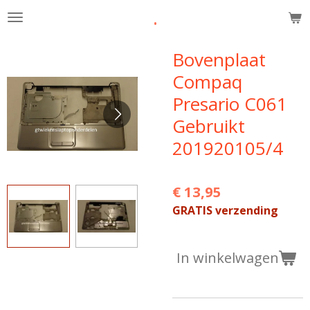
.
Ga
direct
naar
Bovenplaat
de
Compaq
hoofdinhoud
Presario C061
Gebruikt
201920105/4
€ 13,95
GRATIS verzending
In winkelwagen