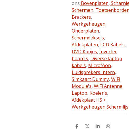
ons
Bovenplaten
,
Scharni
Schermen
,
Toetsenborde
Brackers
,
Werkgeheugen
,
Onderplaten
,
Schermdeksels
,
Afdekplaten
,
LCD Kabels
,
DVD Kapjes
,
Inverter
board's
,
Diverse laptop
kabels
,
Microfoon
,
Luidsprekers Intern
,
Simkaart Dummy
,
WiFi
Module's
,
WiFi Antenne
Laptop
,
Koeler's
,
Afdekplaat HS +
Werkgeheugen,
Schermlijs
D
D
S
D