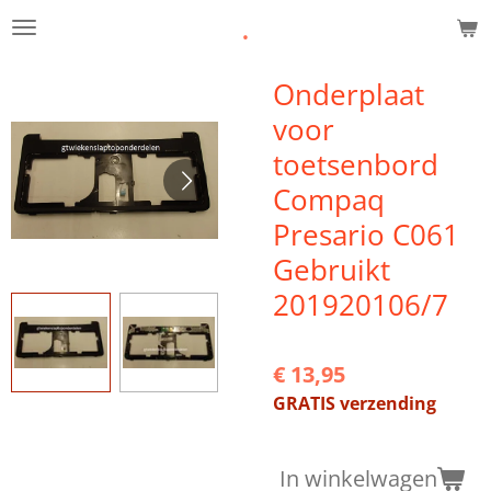
.
Ga
direct
naar
Onderplaat
de
voor
hoofdinhoud
toetsenbord
Compaq
Presario C061
Gebruikt
201920106/7
€ 13,95
GRATIS verzending
In winkelwagen