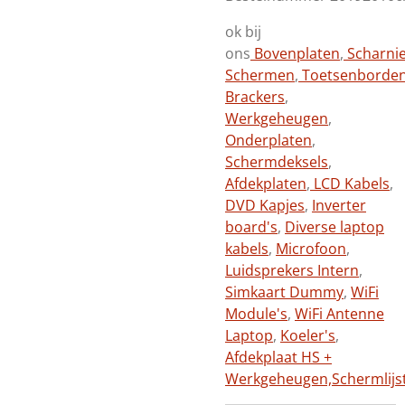
ok bij
ons
Bovenplaten
,
Scharni
Schermen
,
Toetsenborde
Brackers
,
Werkgeheugen
,
Onderplaten
,
Schermdeksels
,
Afdekplaten
,
LCD Kabels
,
DVD Kapjes
,
Inverter
board's
,
Diverse laptop
kabels
,
Microfoon
,
Luidsprekers Intern
,
Simkaart Dummy
,
WiFi
Module's
,
WiFi Antenne
Laptop
,
Koeler's
,
Afdekplaat HS +
Werkgeheugen,
Schermlijs