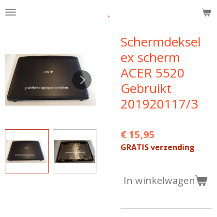
.
Ga
direct
naar
Schermdeksel
de
ex scherm
hoofdinhoud
ACER 5520
Gebruikt
201920117/3
€ 15,95
GRATIS verzending
In winkelwagen