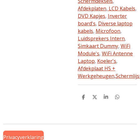
Schermdeksels
,
Afdekplaten
,
LCD Kabels
,
DVD Kapjes
,
Inverter
board's
,
Diverse laptop
kabels
,
Microfoon
,
Luidsprekers Intern
,
Simkaart Dummy
,
WiFi
Module's
,
WiFi Antenne
Laptop
,
Koeler's
,
Afdekplaat HS +
Werkgeheugen,
Schermlijs
D
D
S
D
e
e
h
e
l
e
a
l
e
l
r
e
n
e
n
Privacyverklaring