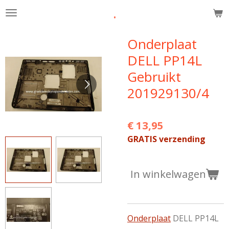
.
Ga
direct
naar
Onderplaat
de
DELL PP14L
hoofdinhoud
Gebruikt
201929130/4
€ 13,95
GRATIS verzending
In winkelwagen
Onderplaat
DELL PP14L