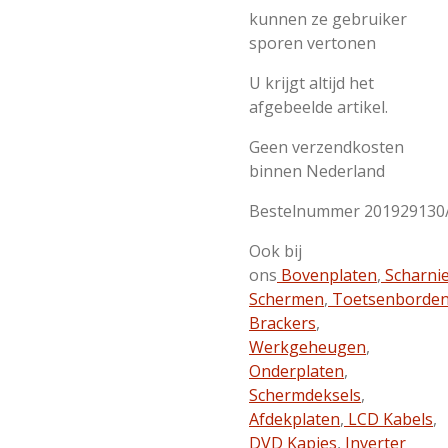
kunnen ze gebruiker
sporen vertonen
U krijgt altijd het
afgebeelde artikel.
Geen verzendkosten
binnen Nederland
Bestelnummer 201929130
Ook bij
ons
Bovenplaten
,
Scharni
Schermen
,
Toetsenborde
Brackers
,
Werkgeheugen
,
Onderplaten
,
Schermdeksels
,
Afdekplaten
,
LCD Kabels
,
DVD Kapjes
,
Inverter