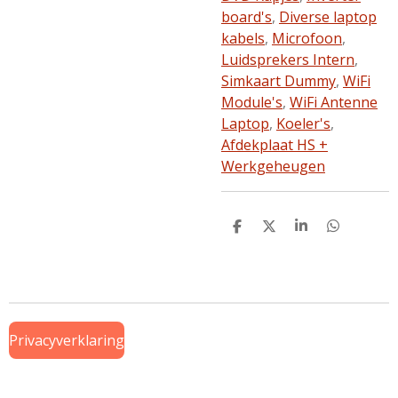
board's
,
Diverse laptop
kabels
,
Microfoon
,
Luidsprekers Intern
,
Simkaart Dummy
,
WiFi
Module's
,
WiFi Antenne
Laptop
,
Koeler's
,
Afdekplaat HS +
Werkgeheugen
D
D
S
D
e
e
h
e
l
e
a
l
e
l
r
e
n
e
n
Privacyverklaring