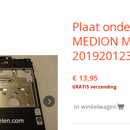
Plaat onde
MEDION M
20192012
€ 13,95
GRATIS verzending
In winkelwagen