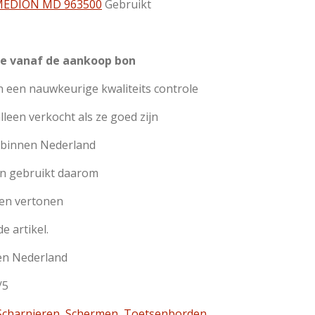
EDION MD 963500
Gebruikt
e vanaf de aankoop bon
 een nauwkeurige kwaliteits controle
een verkocht als ze goed zijn
n binnen Nederland
jn gebruikt daarom
en vertonen
de artikel.
en Nederland
/5
charnieren
,
Schermen
,
Toetsenborden
,