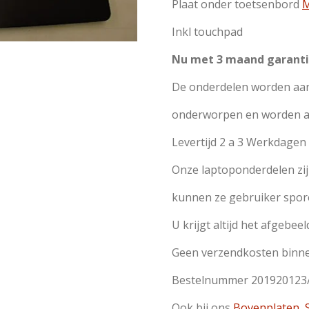
Plaat onder toetsenbord
M
Inkl touchpad
Nu met 3 maand garanti
De onderdelen worden aan
onderworpen en worden all
Levertijd 2 a 3 Werkdage
Onze laptoponderdelen zi
kunnen ze gebruiker spor
U krijgt altijd het afgebeel
Geen verzendkosten binn
Bestelnummer 201920123
Ook bij ons
Bovenplaten
,
S