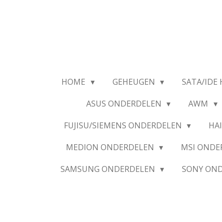
Ga
direct
naar
de
hoofdinhoud
HOME
GEHEUGEN
SATA/IDE 
ASUS ONDERDELEN
AWM
FUJISU/SIEMENS ONDERDELEN
HA
MEDION ONDERDELEN
MSI OND
SAMSUNG ONDERDELEN
SONY ON