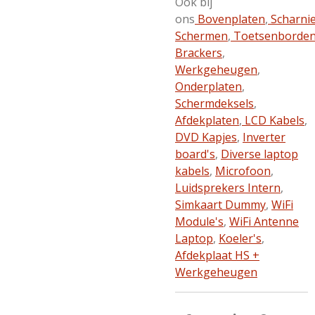
Ook bij
ons
Bovenplaten
,
Scharni
Schermen
,
Toetsenborde
Brackers
,
Werkgeheugen
,
Onderplaten
,
Schermdeksels
,
Afdekplaten
,
LCD Kabels
,
DVD Kapjes
,
Inverter
board's
,
Diverse laptop
kabels
,
Microfoon
,
Luidsprekers Intern
,
Simkaart Dummy
,
WiFi
Module's
,
WiFi Antenne
Laptop
,
Koeler's
,
Afdekplaat HS +
Werkgeheugen