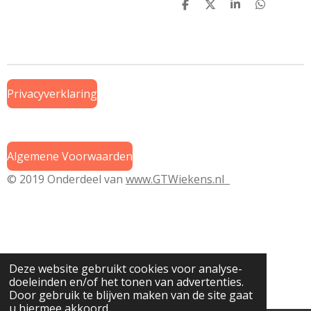
D
D
S
D
e
e
h
e
l
e
a
l
e
l
r
e
n
e
n
Privacyverklaring
Algemene Voorwaarden
© 2019 Onderdeel van
www.GTWiekens.nl
Deze website gebruikt cookies voor analyse-
doeleinden en/of het tonen van advertenties.
Door gebruik te blijven maken van de site gaat
u hiermee akkoord.