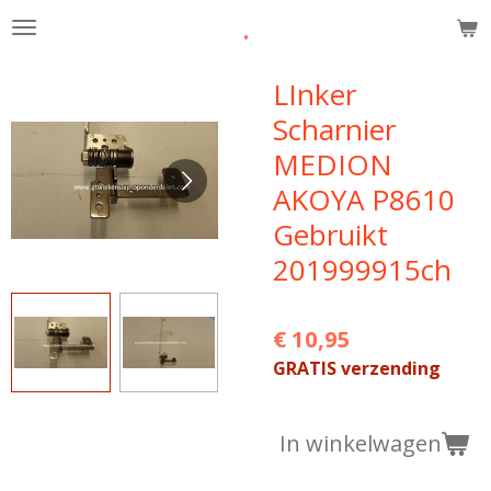
.
Ga
direct
naar
LInker
de
Scharnier
hoofdinhoud
MEDION
AKOYA P8610
Gebruikt
201999915ch
€ 10,95
GRATIS verzending
In winkelwagen