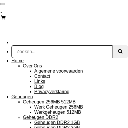
Ga
.
direct
naar
de
hoofdinhoud
Home
Over Ons
Algemene voorwaarden
Contact
Links
Blog
Privacyverklaring
Geheugen
Geheugen 256MB 512MB
Werk Geheugen 256MB
Werkgeheugen 512MB
Geheugen DDR2
Geheugen DDR2 1GB
Geheugen DDR2 2GB