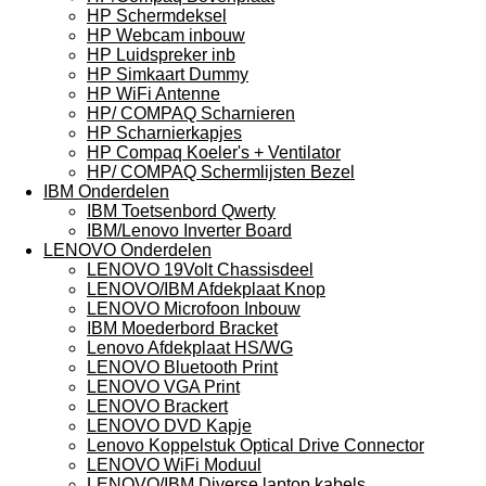
HP Schermdeksel
HP Webcam inbouw
HP Luidspreker inb
HP Simkaart Dummy
HP WiFi Antenne
HP/ COMPAQ Scharnieren
HP Scharnierkapjes
HP Compaq Koeler's + Ventilator
HP/ COMPAQ Schermlijsten Bezel
IBM Onderdelen
IBM Toetsenbord Qwerty
IBM/Lenovo Inverter Board
LENOVO Onderdelen
LENOVO 19Volt Chassisdeel
LENOVO/IBM Afdekplaat Knop
LENOVO Microfoon Inbouw
IBM Moederbord Bracket
Lenovo Afdekplaat HS/WG
LENOVO Bluetooth Print
LENOVO VGA Print
LENOVO Brackert
LENOVO DVD Kapje
Lenovo Koppelstuk Optical Drive Connector
LENOVO WiFi Moduul
LENOVO/IBM Diverse laptop kabels