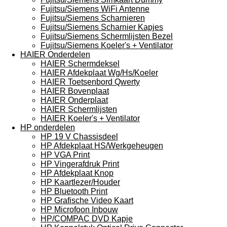
Fujitsu/Siemens WiFi Antenne
Fujitsu/Siemens Scharnieren
Fujitsu/Siemens Scharnier Kapjes
Fujitsu/Siemens Schermlijsten Bezel
Fujitsu/Siemens Koeler's + Ventilator
HAIER Onderdelen
HAIER Schermdeksel
HAIER Afdekplaat Wg/Hs/Koeler
HAIER Toetsenbord Qwerty
HAIER Bovenplaat
HAIER Onderplaat
HAIER Schermlijsten
HAIER Koeler's + Ventilator
HP onderdelen
HP 19 V Chassisdeel
HP Afdekplaat HS/Werkgeheugen
HP VGA Print
HP Vingerafdruk Print
HP Afdekplaat Knop
HP Kaartlezer/Houder
HP Bluetooth Print
HP Grafische Video Kaart
HP Microfoon Inbouw
HP/COMPAC DVD Kapje