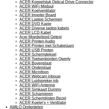
ACER Koppelstuk Optical Drive Connector
ACER WiFi Moduul
ACER Koelventilator
ACER Inverter Board
ACER Laptop Schermen
ACER DVD Kapje
ACER Diverse laptop kabels
ACER LCD Kabel
Acer Moederbord Getest
ACER Printen Audio
ACER Printen met Schakelaars
ACER USB Printen
ACER Schermdeksel
ACER Toetsenborden Qwerty
ACER Bovenplaat
ACER Onderplaat
ACER Microfoon
ACER Webcam inbouw
ACER Luidspreker inb
ACER WiFi Antenne
ACER Simkaart Dummy
ACER Scharnieren
ACER Schermlijsten Bezel
ACER Koeler's + Ventilator
AMILO Onderdelen