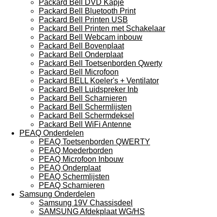
Packard Bell DVD Kapje
Packard Bell Bluetooth Print
Packard Bell Printen USB
Packard Bell Printen met Schakelaar
Packard Bell Webcam inbouw
Packard Bell Bovenplaat
Packard Bell Onderplaat
Packard Bell Toetsenborden Qwerty
Packard Bell Microfoon
Packard BELL Koeler's + Ventilator
Packard Bell Luidspreker Inb
Packard Bell Scharnieren
Packard Bell Schermlijsten
Packard Bell Schermdeksel
Packard Bell WiFi Antenne
PEAQ Onderdelen
PEAQ Toetsenborden QWERTY
PEAQ Moederborden
PEAQ Microfoon Inbouw
PEAQ Onderplaat
PEAQ Schermlijsten
PEAQ Scharnieren
Samsung Onderdelen
Samsung 19V Chassisdeel
SAMSUNG Afdekplaat WG/HS