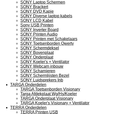
SONY Laptop Schermen
SONY Brackert
SONY DVD Kapje
SONY Diverse laptop kabels
SONY LCD Kabel
Sony USB Printen
SONY Inverter Board
SONY Printen Audio
SONY Printen met Schakelaars
SONY Toetsenborden Qwerty
SONY Schermdeksel
SONY Bovenplaat
SONY Onderplaat
SONY Koeler's + Ventilator
SONY Webcam inbouw
SONY Scharnieren
SONY Schermlijsten Bezel
SONY Luidsprekers Inb
TARGA Onderdelen
TARGA Toetsenborden Visionary
Targa Afdekplaat Wg/Hs/Koeler
TARGA Onderplaat Visionary
TARGA Koeler's Visionary + Ventilator
TERRA Onderdelen
TERRA Printen USB