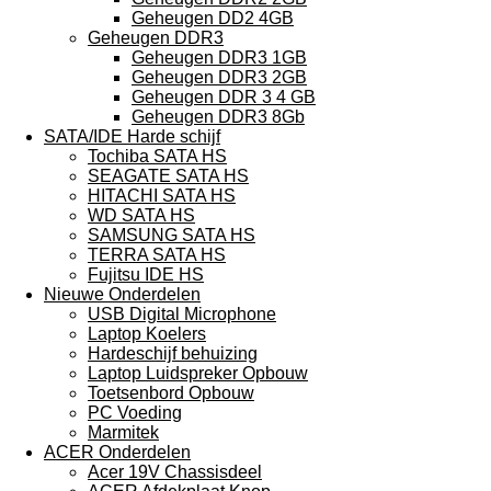
Geheugen DD2 4GB
Geheugen DDR3
Geheugen DDR3 1GB
Geheugen DDR3 2GB
Geheugen DDR 3 4 GB
Geheugen DDR3 8Gb
SATA/IDE Harde schijf
Tochiba SATA HS
SEAGATE SATA HS
HITACHI SATA HS
WD SATA HS
SAMSUNG SATA HS
TERRA SATA HS
Fujitsu IDE HS
Nieuwe Onderdelen
USB Digital Microphone
Laptop Koelers
Hardeschijf behuizing
Laptop Luidspreker Opbouw
Toetsenbord Opbouw
PC Voeding
Marmitek
ACER Onderdelen
Acer 19V Chassisdeel