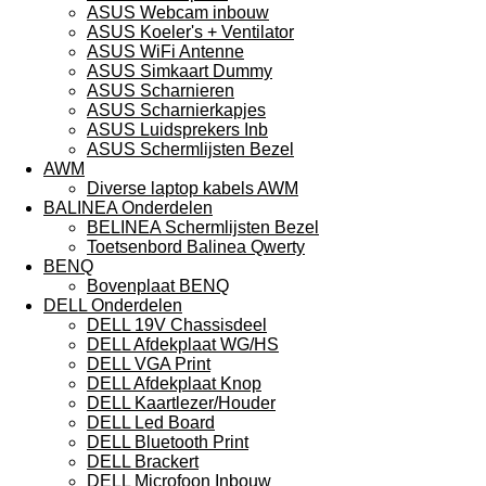
ASUS Webcam inbouw
ASUS Koeler's + Ventilator
ASUS WiFi Antenne
ASUS Simkaart Dummy
ASUS Scharnieren
ASUS Scharnierkapjes
ASUS Luidsprekers Inb
ASUS Schermlijsten Bezel
AWM
Diverse laptop kabels AWM
BALINEA Onderdelen
BELINEA Schermlijsten Bezel
Toetsenbord Balinea Qwerty
BENQ
Bovenplaat BENQ
DELL Onderdelen
DELL 19V Chassisdeel
DELL Afdekplaat WG/HS
DELL VGA Print
DELL Afdekplaat Knop
DELL Kaartlezer/Houder
DELL Led Board
DELL Bluetooth Print
DELL Brackert
DELL Microfoon Inbouw