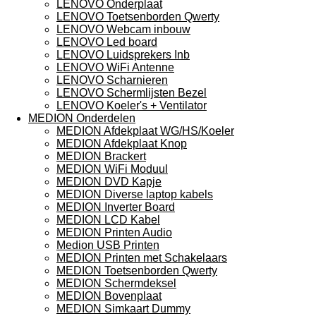
LENOVO Onderplaat
LENOVO Toetsenborden Qwerty
LENOVO Webcam inbouw
LENOVO Led board
LENOVO Luidsprekers Inb
LENOVO WiFi Antenne
LENOVO Scharnieren
LENOVO Schermlijsten Bezel
LENOVO Koeler's + Ventilator
MEDION Onderdelen
MEDION Afdekplaat WG/HS/Koeler
MEDION Afdekplaat Knop
MEDION Brackert
MEDION WiFi Moduul
MEDION DVD Kapje
MEDION Diverse laptop kabels
MEDION Inverter Board
MEDION LCD Kabel
MEDION Printen Audio
Medion USB Printen
MEDION Printen met Schakelaars
MEDION Toetsenborden Qwerty
MEDION Schermdeksel
MEDION Bovenplaat
MEDION Simkaart Dummy