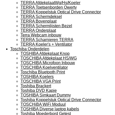
TERRA AfdekplaatWg/Hs/Koeler
TERRA Toetsenborden Qwerty
TERRA Koppelstuk Optical Drive Connector
TERRA Schermdeksel
TERRA Bovenplaat
TERRA Schermlijsten Bezel
TERRA Onderplaat
Terra Webcam inbouw
TERRA Scharnieren TERRA
TERRA Koeler's + Ventilator
Toschiba Onderdelen
TOSHIBA Afdekplaat Knop
TOSCHIBA Afdekplaat HS/WG
TOSCHIBA Microfoon Inbouw
TOSCHIBA Koelventilator
Toschiba Bluetooth Print
TOSHIBA Koelers
TOSCHIBA VGA Print
Toshiba Brackert
Toshiba DVD Kapje
TOSHIBA Simkaart Dummy
Toshiba Koppelstuk Optical Drive Connector
TOSCHiBA WiFi Moduul
TOSHIBA Diverse laptop kabels
Toshiba Moederbord Getest