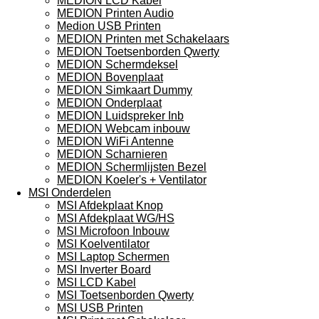
MEDION LCD Kabel
MEDION Printen Audio
Medion USB Printen
MEDION Printen met Schakelaars
MEDION Toetsenborden Qwerty
MEDION Schermdeksel
MEDION Bovenplaat
MEDION Simkaart Dummy
MEDION Onderplaat
MEDION Luidspreker Inb
MEDION Webcam inbouw
MEDION WiFi Antenne
MEDION Scharnieren
MEDION Schermlijsten Bezel
MEDION Koeler's + Ventilator
MSI Onderdelen
MSI Afdekplaat Knop
MSI Afdekplaat WG/HS
MSI Microfoon Inbouw
MSI Koelventilator
MSI Laptop Schermen
MSI Inverter Board
MSI LCD Kabel
MSI Toetsenborden Qwerty
MSI USB Printen