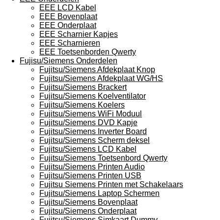
EEE LCD Kabel
EEE Bovenplaat
EEE Onderplaat
EEE Scharnier Kapjes
EEE Scharnieren
EEE Toetsenborden Qwerty
Fujisu/Siemens Onderdelen
Fujitsu/Siemens Afdekplaat Knop
Fujitsu/Siemens Afdekplaat WG/HS
Fujitsu/Siemens Brackert
Fujitsu/Siemens Koelventilator
Fujitsu/Siemens Koelers
Fujitsu/Siemens WiFi Moduul
Fujitsu/Siemens DVD Kapje
Fujitsu/Siemens Inverter Board
Fujitsu/Siemens Scherm deksel
Fujitsu/Siemens LCD Kabel
Fujitsu/Siemens Toetsenbord Qwerty
Fujitsu/Siemens Printen Audio
Fujitsu/Siemens Printen USB
Fujitsu Siemens Printen met Schakelaars
Fujitsu/Siemens Laptop Schermen
Fujitsu/Siemens Bovenplaat
Fujitsu/Siemens Onderplaat
Fujitsu/Siemens Simkaart Dummy