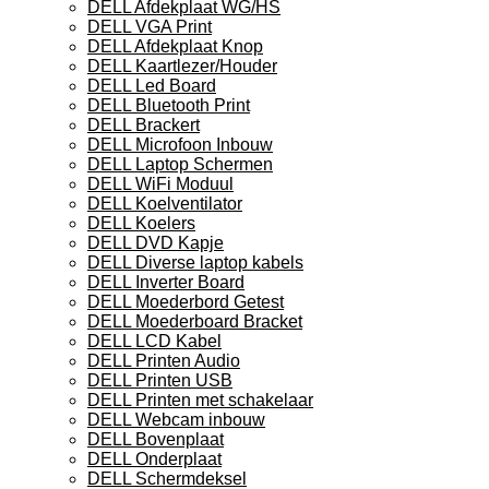
DELL Afdekplaat WG/HS
DELL VGA Print
DELL Afdekplaat Knop
DELL Kaartlezer/Houder
DELL Led Board
DELL Bluetooth Print
DELL Brackert
DELL Microfoon Inbouw
DELL Laptop Schermen
DELL WiFi Moduul
DELL Koelventilator
DELL Koelers
DELL DVD Kapje
DELL Diverse laptop kabels
DELL Inverter Board
DELL Moederbord Getest
DELL Moederboard Bracket
DELL LCD Kabel
DELL Printen Audio
DELL Printen USB
DELL Printen met schakelaar
DELL Webcam inbouw
DELL Bovenplaat
DELL Onderplaat
DELL Schermdeksel