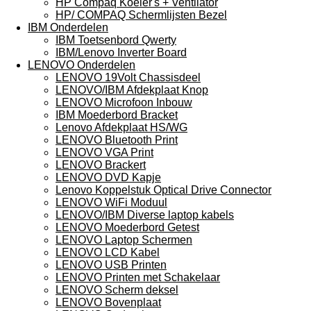
HP Compaq Koeler's + Ventilator
HP/ COMPAQ Schermlijsten Bezel
IBM Onderdelen
IBM Toetsenbord Qwerty
IBM/Lenovo Inverter Board
LENOVO Onderdelen
LENOVO 19Volt Chassisdeel
LENOVO/IBM Afdekplaat Knop
LENOVO Microfoon Inbouw
IBM Moederbord Bracket
Lenovo Afdekplaat HS/WG
LENOVO Bluetooth Print
LENOVO VGA Print
LENOVO Brackert
LENOVO DVD Kapje
Lenovo Koppelstuk Optical Drive Connector
LENOVO WiFi Moduul
LENOVO/IBM Diverse laptop kabels
LENOVO Moederbord Getest
LENOVO Laptop Schermen
LENOVO LCD Kabel
LENOVO USB Printen
LENOVO Printen met Schakelaar
LENOVO Scherm deksel
LENOVO Bovenplaat