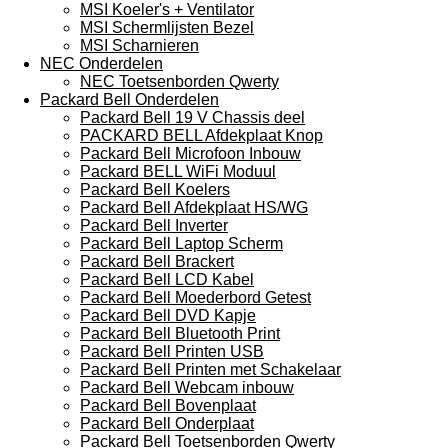
MSI Koeler's + Ventilator
MSI Schermlijsten Bezel
MSI Scharnieren
NEC Onderdelen
NEC Toetsenborden Qwerty
Packard Bell Onderdelen
Packard Bell 19 V Chassis deel
PACKARD BELL Afdekplaat Knop
Packard Bell Microfoon Inbouw
Packard BELL WiFi Moduul
Packard Bell Koelers
Packard Bell Afdekplaat HS/WG
Packard Bell Inverter
Packard Bell Laptop Scherm
Packard Bell Brackert
Packard Bell LCD Kabel
Packard Bell Moederbord Getest
Packard Bell DVD Kapje
Packard Bell Bluetooth Print
Packard Bell Printen USB
Packard Bell Printen met Schakelaar
Packard Bell Webcam inbouw
Packard Bell Bovenplaat
Packard Bell Onderplaat
Packard Bell Toetsenborden Qwerty