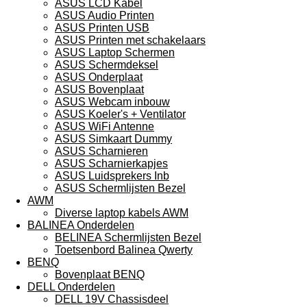
ASUS LCD Kabel
ASUS Audio Printen
ASUS Printen USB
ASUS Printen met schakelaars
ASUS Laptop Schermen
ASUS Schermdeksel
ASUS Onderplaat
ASUS Bovenplaat
ASUS Webcam inbouw
ASUS Koeler's + Ventilator
ASUS WiFi Antenne
ASUS Simkaart Dummy
ASUS Scharnieren
ASUS Scharnierkapjes
ASUS Luidsprekers Inb
ASUS Schermlijsten Bezel
AWM
Diverse laptop kabels AWM
BALINEA Onderdelen
BELINEA Schermlijsten Bezel
Toetsenbord Balinea Qwerty
BENQ
Bovenplaat BENQ
DELL Onderdelen
DELL 19V Chassisdeel