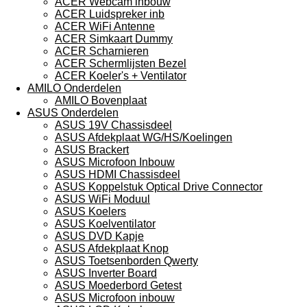
ACER Webcam inbouw
ACER Luidspreker inb
ACER WiFi Antenne
ACER Simkaart Dummy
ACER Scharnieren
ACER Schermlijsten Bezel
ACER Koeler's + Ventilator
AMILO Onderdelen
AMILO Bovenplaat
ASUS Onderdelen
ASUS 19V Chassisdeel
ASUS Afdekplaat WG/HS/Koelingen
ASUS Brackert
ASUS Microfoon Inbouw
ASUS HDMI Chassisdeel
ASUS Koppelstuk Optical Drive Connector
ASUS WiFi Moduul
ASUS Koelers
ASUS Koelventilator
ASUS DVD Kapje
ASUS Afdekplaat Knop
ASUS Toetsenborden Qwerty
ASUS Inverter Board
ASUS Moederbord Getest
ASUS Microfoon inbouw