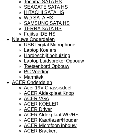
Tochiba SATA HS
SEAGATE SATA HS
HITACHI SATA HS
WD SATA HS
SAMSUNG SATA HS
TERRA SATA HS
Fujitsu IDE HS
Nieuwe Onderdelen
USB Digital Microphone
Laptop Koelers
Hardeschijf behuizing
Laptop Luidspreker Opbouw
Toetsenbord Opbouw
PC Voeding
Marmitek
ACER Onderdelen
Acer 19V Chassisdeel
ACER Afdekplaat Knop
ACER VGA
ACER KOELER
ACER Driver
ACER Afdekplaat WG/HS
ACER Kaartlezer/Houder
ACER Microfoon inbouw
ACER Brackert