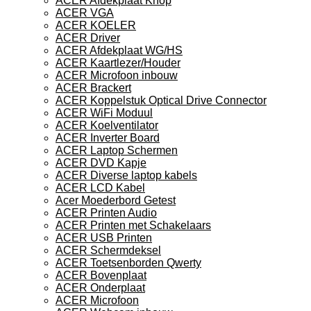
ACER Afdekplaat Knop
ACER VGA
ACER KOELER
ACER Driver
ACER Afdekplaat WG/HS
ACER Kaartlezer/Houder
ACER Microfoon inbouw
ACER Brackert
ACER Koppelstuk Optical Drive Connector
ACER WiFi Moduul
ACER Koelventilator
ACER Inverter Board
ACER Laptop Schermen
ACER DVD Kapje
ACER Diverse laptop kabels
ACER LCD Kabel
Acer Moederbord Getest
ACER Printen Audio
ACER Printen met Schakelaars
ACER USB Printen
ACER Schermdeksel
ACER Toetsenborden Qwerty
ACER Bovenplaat
ACER Onderplaat
ACER Microfoon