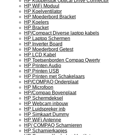
HP Koppelstuk Optical Drive Connector
HP WiFi Moduul
HP Koelventilator
HP Moederbord Bracket
HP Koelers
HP Bracket
HP/Compact Diverse laptop kabels
HP Laptop Schermen
HP Inverter Board
HP Moederbord Getest
HP LCD Kabel
HP Toetsenborden Compaq Qwerty
HP Printen Audio
HP Printen USB
HP Printen met Schakelaars
HP/COMPAQ Onderplaat
HP Microfoon
HP/Compaq Bovenplaat
HP Schermdeksel
HP Webcam inbouw
HP Luidspreker inb
HP Simkaart Dummy
HP WiFi Antenne
HP/ COMPAQ Scharnieren
HP Scharnierkapjes