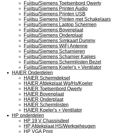
Fujitsu/Siemens Toetsenbord Qwerty
Fujitsu/Siemens Printen Audio
Fujitsu/Siemens Printen USB
Fujitsu Siemens Printen met Schakelaars
Fujitsu/Siemens Laptop Schermen
Fujitsu/Siemens Bovenplaat
Fujitsu/Siemens Onderplaat
Fujitsu/Siemens Simkaart Dummy
Fujitsu/Siemens WiFi Antenne
Fujitsu/Siemens Scharnieren
Fujitsu/Siemens Scharnier Kapjes
Fujitsu/Siemens Schermlijsten Bezel
Fujitsu/Siemens Koeler's + Ventilator
HAIER Onderdelen
HAIER Schermdeksel
HAIER Afdekplaat Wg/Hs/Koeler
HAIER Toetsenbord Qwerty
HAIER Bovenplaat
HAIER Onderplaat
HAIER Schermlijsten
HAIER Koeler's + Ventilator
HP onderdelen
HP 19 V Chassisdeel
HP Afdekplaat HS/Werkgeheugen
HP VGA Print