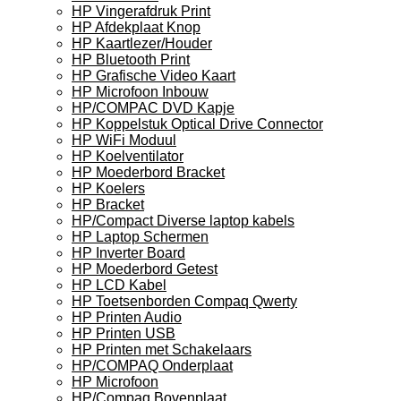
HP Vingerafdruk Print
HP Afdekplaat Knop
HP Kaartlezer/Houder
HP Bluetooth Print
HP Grafische Video Kaart
HP Microfoon Inbouw
HP/COMPAC DVD Kapje
HP Koppelstuk Optical Drive Connector
HP WiFi Moduul
HP Koelventilator
HP Moederbord Bracket
HP Koelers
HP Bracket
HP/Compact Diverse laptop kabels
HP Laptop Schermen
HP Inverter Board
HP Moederbord Getest
HP LCD Kabel
HP Toetsenborden Compaq Qwerty
HP Printen Audio
HP Printen USB
HP Printen met Schakelaars
HP/COMPAQ Onderplaat
HP Microfoon
HP/Compaq Bovenplaat