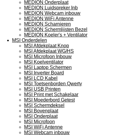
MEDION Onderplaat
MEDION Luidspreker Inb
MEDION Webcam inbouw
MEDION WiFi Antenne
MEDION Scharnieren
MEDION Schermlijsten Bezel
MEDION Koeler's + Ventilator
MSI Onderdelen
MSI Afdekplaat Knop
MSI Afdekplaat WG/HS
MSI Microfoon Inbouw
MSI Koelventilator
MSI Laptop Schermen
MSI Inverter Board
MSI LCD Kabel
MSI Toetsenborden Qwerty
MSI USB Printen
MSI Print met Schakelaar
MSI Moederbord Getest
MSI Schermdeksel
MSI Bovenplaat
MSI Onderplaat
MSI Microfoon
MSI WiFi Antenne
MSI Webcam inbouw