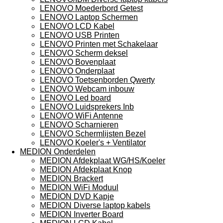
LENOVO Moederbord Getest
LENOVO Laptop Schermen
LENOVO LCD Kabel
LENOVO USB Printen
LENOVO Printen met Schakelaar
LENOVO Scherm deksel
LENOVO Bovenplaat
LENOVO Onderplaat
LENOVO Toetsenborden Qwerty
LENOVO Webcam inbouw
LENOVO Led board
LENOVO Luidsprekers Inb
LENOVO WiFi Antenne
LENOVO Scharnieren
LENOVO Schermlijsten Bezel
LENOVO Koeler's + Ventilator
MEDION Onderdelen
MEDION Afdekplaat WG/HS/Koeler
MEDION Afdekplaat Knop
MEDION Brackert
MEDION WiFi Moduul
MEDION DVD Kapje
MEDION Diverse laptop kabels
MEDION Inverter Board