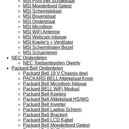
MSI Print met Schakelaar
MSI Moederbord Getest
MSI Schermdeksel
MSI Bovenplaat
MSI Onderplaat
MSI Microfoon
MSI WiFi Antenne
MSI Webcam inbouw
MSI Koeler's + Ventilator
MSI Schermlijsten Bezel
MSI Scharnieren
NEC Onderdelen
NEC Toetsenborden Qwerty
Packard Bell Onderdelen
Packard Bell 19 V Chassis deel
PACKARD BELL Afdekplaat Knop
Packard Bell Microfoon Inbouw
Packard BELL WiFi Moduul
Packard Bell Koelers
Packard Bell Afdekplaat HS/WG
Packard Bell Inverter
Packard Bell Laptop Scherm
Packard Bell Brackert
Packard Bell LCD Kabel
Packard Bell Moederbord Getest