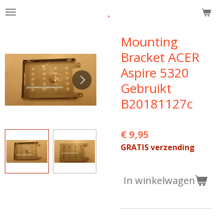
.
Ga
direct
naar
Mounting
de
Bracket ACER
hoofdinhoud
Aspire 5320
Gebruikt
B20181127c
€ 9,95
GRATIS verzending
In winkelwagen