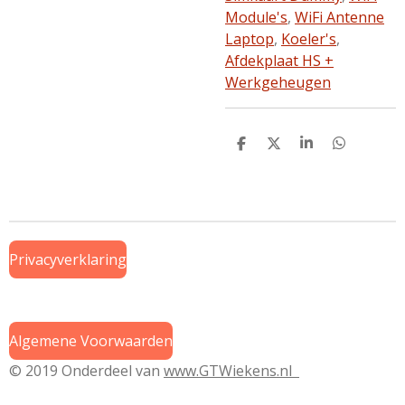
Module's
,
WiFi Antenne
Laptop
,
Koeler's
,
Afdekplaat HS +
Werkgeheugen
D
D
S
D
e
e
h
e
l
e
a
l
e
l
r
e
n
e
n
Privacyverklaring
Algemene Voorwaarden
© 2019 Onderdeel van
www.GTWiekens.nl