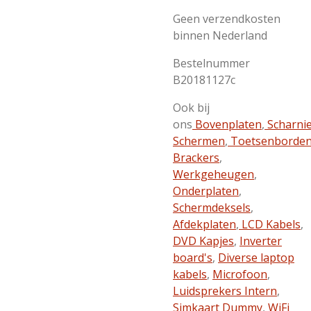
Geen verzendkosten
binnen Nederland
Bestelnummer
B20181127c
Ook bij
ons
Bovenplaten
,
Scharni
Schermen
,
Toetsenborde
Brackers
,
Werkgeheugen
,
Onderplaten
,
Schermdeksels
,
Afdekplaten
,
LCD Kabels
,
DVD Kapjes
,
Inverter
board's
,
Diverse laptop
kabels
,
Microfoon
,
Luidsprekers Intern
,
Simkaart Dummy
,
WiFi