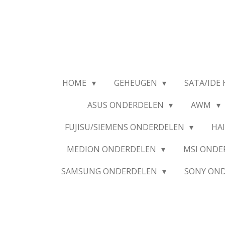
Ga
direct
naar
de
hoofdinhoud
HOME
GEHEUGEN
SATA/IDE 
ASUS ONDERDELEN
AWM
FUJISU/SIEMENS ONDERDELEN
HA
MEDION ONDERDELEN
MSI OND
SAMSUNG ONDERDELEN
SONY ON