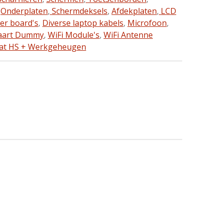
,
Onderplaten
,
Schermdeksels
,
Afdekplaten
,
LCD
ter board's
,
Diverse laptop kabels
,
Microfoon
,
aart Dummy
,
WiFi Module's
,
WiFi Antenne
aat HS + Werkgeheugen