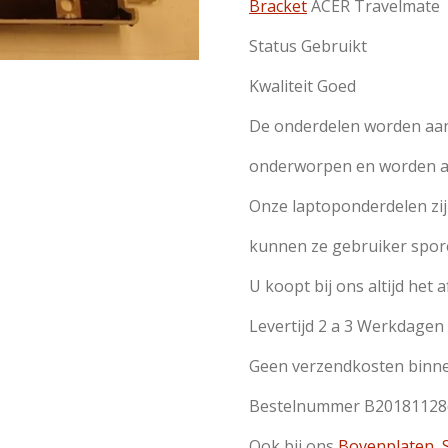
Bracket
ACER Travelmate
Status Gebruikt
Kwaliteit Goed
De onderdelen worden aan
onderworpen en worden all
Onze laptoponderdelen zi
kunnen ze gebruiker spor
U koopt bij ons altijd het 
Levertijd 2 a 3 Werkdage
Geen verzendkosten bin
Bestelnummer B20181128
Ook bij ons
Bovenplaten
,
S