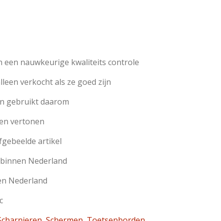
 een nauwkeurige kwaliteits controle
een verkocht als ze goed zijn
jn gebruikt daarom
en vertonen
afgebeelde artikel
n binnen Nederland
nen Nederland
c
charnieren
,
Schermen
,
Toetsenborden
,