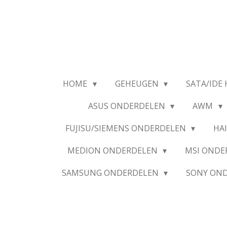
Ga
direct
naar
de
hoofdinhoud
HOME
GEHEUGEN
SATA/IDE 
ASUS ONDERDELEN
AWM
FUJISU/SIEMENS ONDERDELEN
HA
MEDION ONDERDELEN
MSI OND
SAMSUNG ONDERDELEN
SONY ON