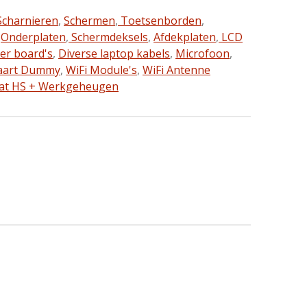
charnieren
,
Schermen
,
Toetsenborden
,
,
Onderplaten
,
Schermdeksels
,
Afdekplaten
,
LCD
ter board's
,
Diverse laptop kabels
,
Microfoon
,
aart Dummy
,
WiFi Module's
,
WiFi Antenne
aat HS + Werkgeheugen