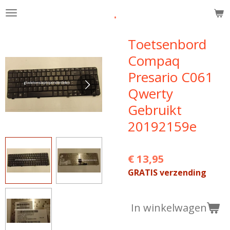
.
Ga
direct
naar
Toetsenbord
de
Compaq
hoofdinhoud
Presario C061
Qwerty
Gebruikt
20192159e
€ 13,95
GRATIS verzending
In winkelwagen