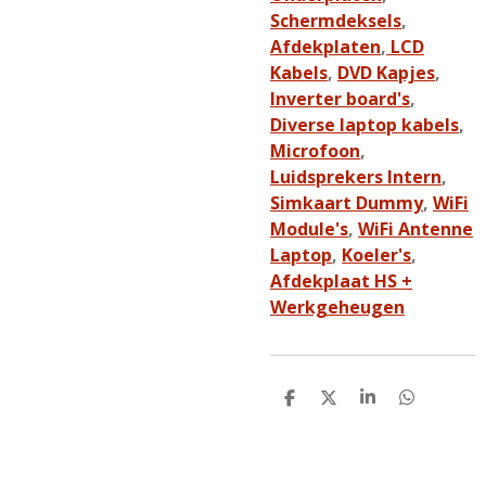
Schermdeksels
,
Afdekplaten
,
LCD
Kabels
,
DVD Kapjes
,
Inverter board's
,
Diverse laptop kabels
,
Microfoon
,
Luidsprekers Intern
,
Simkaart Dummy
,
WiFi
Module's
,
WiFi Antenne
Laptop
,
Koeler's
,
Afdekplaat HS +
Werkgeheugen
D
D
S
D
e
e
h
e
l
e
a
l
e
l
r
e
n
e
n