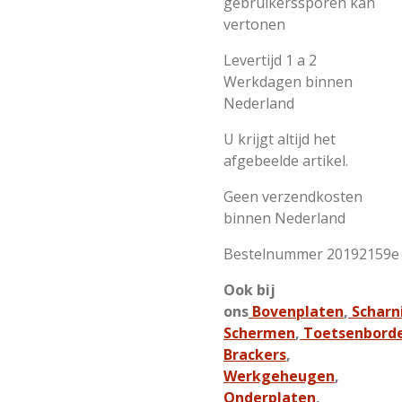
gebruikerssporen kan
vertonen
Levertijd 1 a 2
Werkdagen binnen
Nederland
U krijgt altijd het
afgebeelde artikel.
Geen verzendkosten
binnen Nederland
Bestelnummer 20192159e
Ook bij
ons
Bovenplaten
,
Scharn
Schermen
,
Toetsenbord
Brackers
,
Werkgeheugen
,
Onderplaten
,