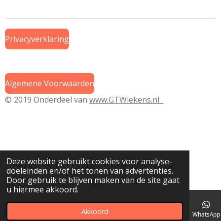
e
l
r
e
n
e
n
Privacyverklaring
Algemene Voorwaarden
© 2019 Onderdeel van
www.GTWiekens.nl
Deze website gebruikt cookies voor analyse-
doeleinden en/of het tonen van advertenties.
Door gebruik te blijven maken van de site gaat
u hiermee akkoord.
Akkoord
E-mailadres
Telefoonnummer
Kaart
WhatsApp