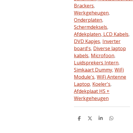
Brackers
,
Werkgeheugen
,
Onderplaten
,
Schermdeksels
,
Afdekplaten
,
LCD Kabels
,
DVD Kapjes
,
Inverter
board's
,
Diverse laptop
kabels
,
Microfoon
,
Luidsprekers Intern
,
Simkaart Dummy
,
WiFi
Module's
,
WiFi Antenne
Laptop
,
Koeler's
,
Afdekplaat HS +
Werkgeheugen
D
D
S
D
e
e
h
e
l
e
a
l