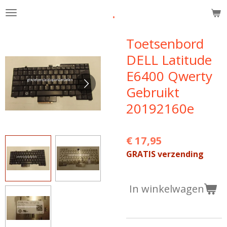
.
Ga
direct
naar
Toetsenbord
de
DELL Latitude
hoofdinhoud
E6400 Qwerty
Gebruikt
20192160e
€ 17,95
GRATIS verzending
In winkelwagen