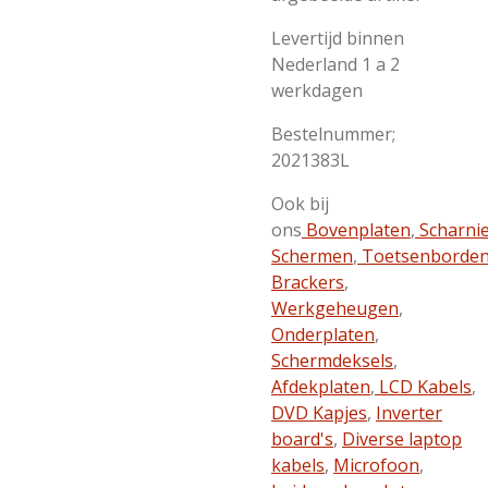
Levertijd binnen
Nederland 1 a 2
werkdagen
Bestelnummer;
2021383L
Ook bij
ons
Bovenplaten
,
Scharni
Schermen
,
Toetsenborde
Brackers
,
Werkgeheugen
,
Onderplaten
,
Schermdeksels
,
Afdekplaten
,
LCD Kabels
,
DVD Kapjes
,
Inverter
board's
,
Diverse laptop
kabels
,
Microfoon
,