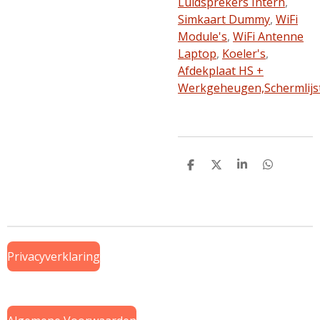
Luidsprekers Intern
,
Simkaart Dummy
,
WiFi
Module's
,
WiFi Antenne
Laptop
,
Koeler's
,
Afdekplaat HS +
Werkgeheugen,
Schermlijs
D
D
S
D
e
e
h
e
l
e
a
l
e
l
r
e
n
e
n
Privacyverklaring