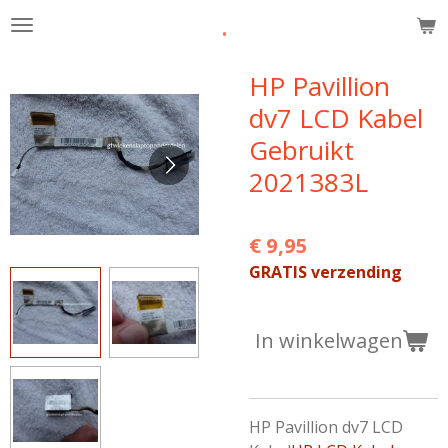
.
Ga
direct
naar
HP Pavillion
de
dv7 LCD Kabel
hoofdinhoud
Gebruikt
2021383L
€ 9,95
GRATIS verzending
In winkelwagen
HP Pavillion dv7 LCD