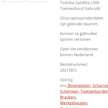
Toshiba Satellite L300
Toetsenbord Gebruikt
Onze laptoponderdelen
zijn gebruikt daarom
kunnen ze gebruiker
sporen vertonen
Geen Verzendkosten
binnen Nederland
Bestelnummer;
2021381L
Ook bij
ons
Bovenplaten
,
Scharni
Schermen
,
Toetsenborde
Brackers
,
Werkgeheugen
,