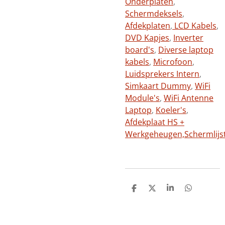
Onderplaten
,
Schermdeksels
,
Afdekplaten
,
LCD Kabels
,
DVD Kapjes
,
Inverter
board's
,
Diverse laptop
kabels
,
Microfoon
,
Luidsprekers Intern
,
Simkaart Dummy
,
WiFi
Module's
,
WiFi Antenne
Laptop
,
Koeler's
,
Afdekplaat HS +
Werkgeheugen,
Schermlijs
D
D
S
D
e
e
h
e
l
e
a
l
e
l
r
e
n
e
n