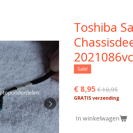
Toshiba Sa
Chassisdee
2021086v
Sale!
€ 8,95
€ 10,95
GRATIS verzending
In winkelwagen