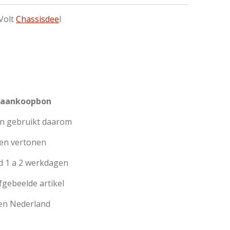
 Volt
Chassisdee
l
f aankoopbon
jn gebruikt daarom
en vertonen
d 1 a 2 werkdagen
afgebeelde artikel
en Nederland