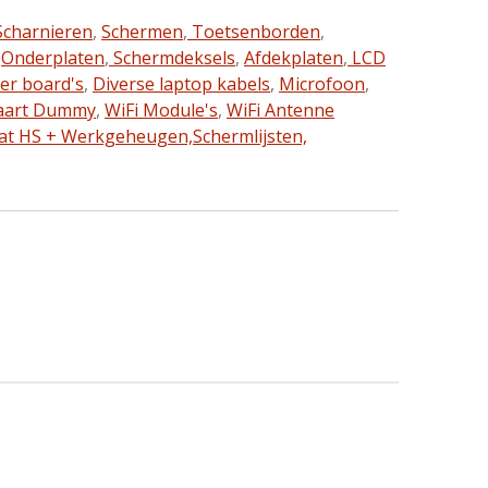
charnieren
,
Schermen
,
Toetsenborden
,
,
Onderplaten
,
Schermdeksels
,
Afdekplaten
,
LCD
ter board's
,
Diverse laptop kabels
,
Microfoon
,
aart Dummy
,
WiFi Module's
,
WiFi Antenne
at HS + Werkgeheugen,
Schermlijsten,