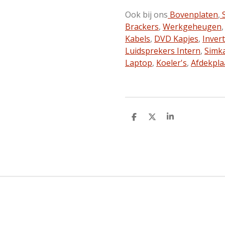
Ook bij ons
Bovenplaten
,
S
Brackers
,
Werkgeheugen
Kabels
,
DVD Kapjes
,
Inver
Luidsprekers Intern
,
Simk
Laptop
,
Koeler's
,
Afdekpla
D
D
S
e
e
h
l
e
a
e
l
r
n
e