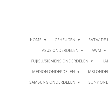
Ga
direct
naar
de
hoofdinhoud
HOME
GEHEUGEN
SATA/IDE 
ASUS ONDERDELEN
AWM
FUJISU/SIEMENS ONDERDELEN
HA
MEDION ONDERDELEN
MSI OND
SAMSUNG ONDERDELEN
SONY ON