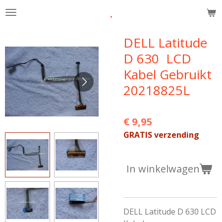
.
Ga
direct
naar
DELL Latitude
de
D 630 LCD
hoofdinhoud
Kabel Gebruikt
20218825L
€ 9,95
GRATIS verzending
In winkelwagen
DELL Latitude D 630 LCD