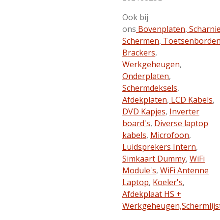
Ook bij
ons
Bovenplaten
,
Scharni
Schermen
,
Toetsenborde
Brackers
,
Werkgeheugen
,
Onderplaten
,
Schermdeksels
,
Afdekplaten
,
LCD Kabels
,
DVD Kapjes
,
Inverter
board's
,
Diverse laptop
kabels
,
Microfoon
,
Luidsprekers Intern
,
Simkaart Dummy
,
WiFi
Module's
,
WiFi Antenne
Laptop
,
Koeler's
,
Afdekplaat HS +
Werkgeheugen,
Schermlijs