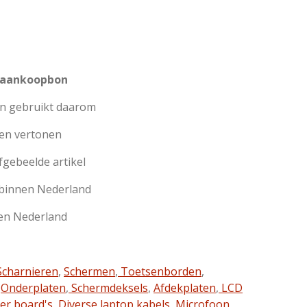
 aankoopbon
jn gebruikt daarom
en vertonen
afgebeelde artikel
 binnen Nederland
en Nederland
charnieren
,
Schermen
,
Toetsenborden
,
,
Onderplaten
,
Schermdeksels
,
Afdekplaten
,
LCD
ter board's
,
Diverse laptop kabels
,
Microfoon
,