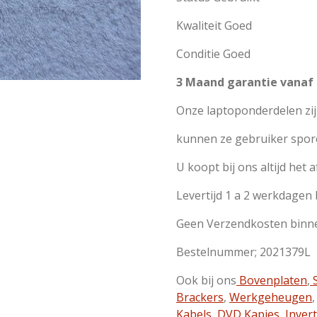
Kwaliteit Goed
Conditie Goed
3 Maand garantie vanaf
Onze laptoponderdelen zi
kunnen ze gebruiker spor
U koopt bij ons altijd het 
Levertijd 1 a 2 werkdagen
Geen Verzendkosten binn
Bestelnummer; 2021379L
Ook bij ons
Bovenplaten
,
S
Brackers
,
Werkgeheugen
Kabels
,
DVD Kapjes
,
Inver