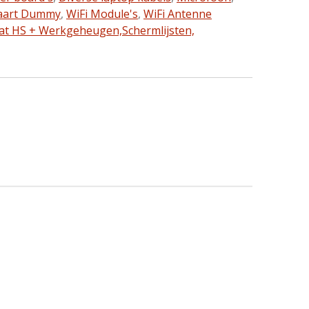
aart Dummy
,
WiFi Module's
,
WiFi Antenne
at HS + Werkgeheugen,
Schermlijsten,