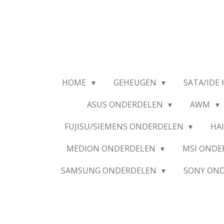
Ga
direct
naar
de
hoofdinhoud
HOME
GEHEUGEN
SATA/IDE 
ASUS ONDERDELEN
AWM
FUJISU/SIEMENS ONDERDELEN
HA
MEDION ONDERDELEN
MSI OND
SAMSUNG ONDERDELEN
SONY ON