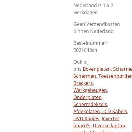
Nederland is 1 a 2
werkdagen
Geen Verzendkosten
binnen Nederland
Bestelnummer;
2021648ch
Ook bij
ons
Bovenplaten
,
Scharni
Schermen
,
Toetsenborde
Brackers
,
Werkgeheugen
,
Onderplaten
,
Schermdeksels
,
Afdekplaten
,
LCD Kabels
,
DVD Kapjes
,
Inverter
board's
,
Diverse laptop