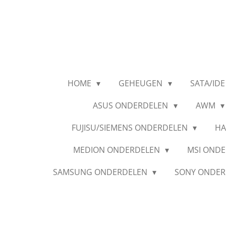
Ga
direct
naar
de
hoofdinhoud
HOME
GEHEUGEN
SATA/IDE
ASUS ONDERDELEN
AWM
FUJISU/SIEMENS ONDERDELEN
HA
MEDION ONDERDELEN
MSI OND
SAMSUNG ONDERDELEN
SONY ONDE