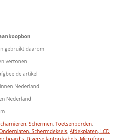
 aankoopbon
jn gebruikt daarom
en vertonen
fgbeelde artikel
 binnen Nederland
en Nederland
cm
charnieren
,
Schermen
,
Toetsenborden
,
Onderplaten
,
Schermdeksels
,
Afdekplaten
,
LCD
ter board's
,
Diverse laptop kabels
,
Microfoon
,