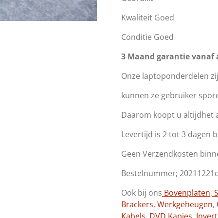
Kwaliteit Goed
Conditie Goed
3 Maand garantie vanaf
Onze laptoponderdelen zi
kunnen ze gebruiker spor
Daarom koopt u altijdhet a
Levertijd is 2 tot 3 dagen
Geen Verzendkosten binn
Bestelnummer; 20211221
Ook bij ons
Bovenplaten
,
S
Brackers
,
Werkgeheugen
,
Kabels
,
DVD Kapjes
,
Inver