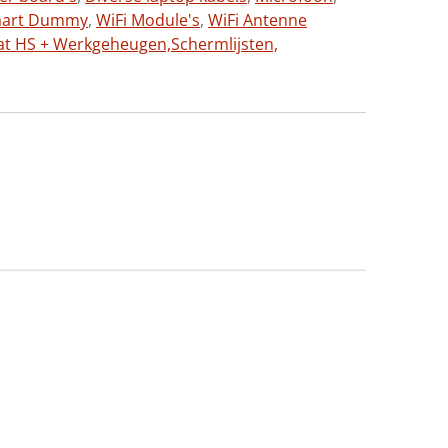
aart Dummy
,
WiFi Module's
,
WiFi Antenne
at HS + Werkgeheugen,
Schermlijsten,