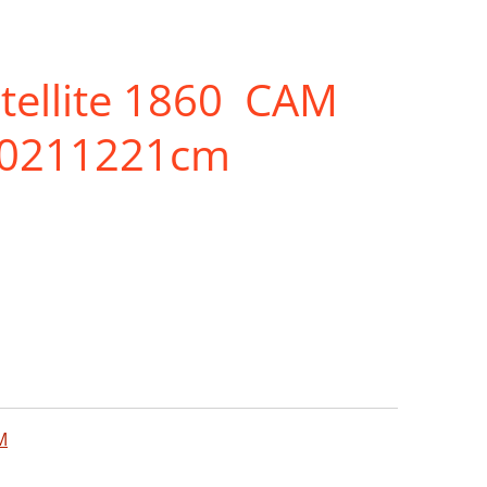
atellite 1860 CAM
20211221cm
M