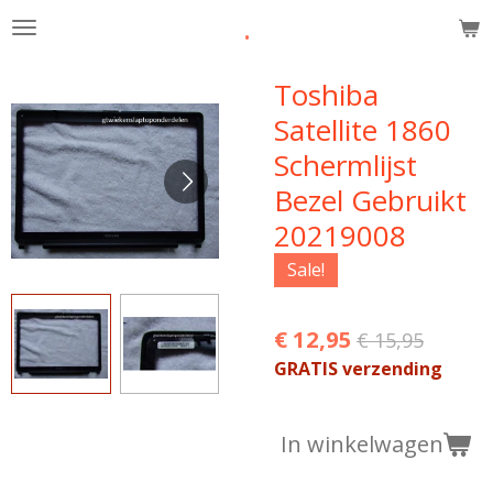
.
Ga
direct
naar
Toshiba
de
Satellite 1860
hoofdinhoud
Schermlijst
Bezel Gebruikt
20219008
Sale!
€ 12,95
€ 15,95
GRATIS verzending
In winkelwagen