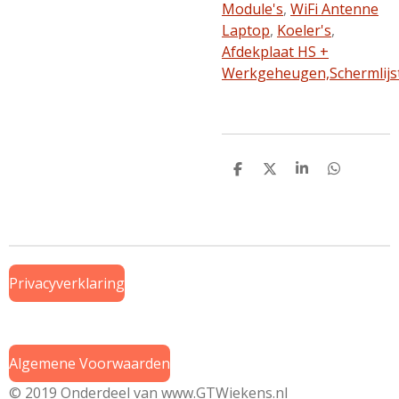
Module's
,
WiFi Antenne
Laptop
,
Koeler's
,
Afdekplaat HS +
Werkgeheugen,
Schermlijs
D
D
S
D
e
e
h
e
l
e
a
l
e
l
r
e
n
e
n
Privacyverklaring
Algemene Voorwaarden
© 2019 Onderdeel van
www.GTWiekens.nl