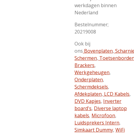
werkdagen binnen
Nederland
Bestelnummer;
20219008
Ook bij
ons
Bovenplaten
,
Scharni
Schermen
,
Toetsenborde
Brackers
,
Werkgeheugen
,
Onderplaten
,
Schermdeksels
,
Afdekplaten
,
LCD Kabels
,
DVD Kapjes
,
Inverter
board's
,
Diverse laptop
kabels
,
Microfoon
,
Luidsprekers Intern
,
Simkaart Dummy
,
WiFi