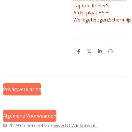
Laptop
,
Koeler's
,
Afdekplaat HS +
Werkgeheugen,
Schermlijs
D
D
S
D
e
e
h
e
l
e
a
l
e
l
r
e
n
e
n
Privacyverklaring
Algemene Voorwaarden
© 2019 Onderdeel van
www.GTWiekens.nl