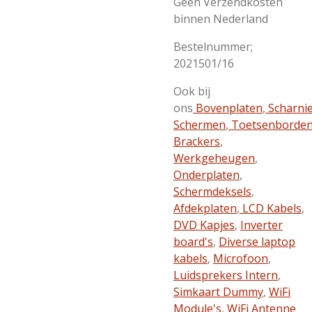
Geen Verzendkosten
binnen Nederland
Bestelnummer;
2021501/16
Ook bij
ons
Bovenplaten
,
Scharni
Schermen
,
Toetsenborde
Brackers
,
Werkgeheugen
,
Onderplaten
,
Schermdeksels
,
Afdekplaten
,
LCD Kabels
,
DVD Kapjes
,
Inverter
board's
,
Diverse laptop
kabels
,
Microfoon
,
Luidsprekers Intern
,
Simkaart Dummy
,
WiFi
Module's
,
WiFi Antenne