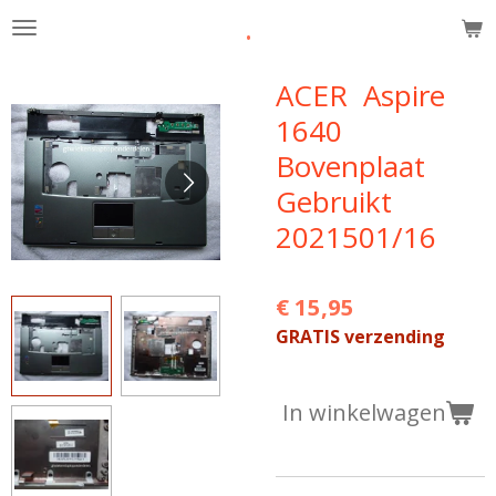
.
Ga
direct
naar
ACER Aspire
de
1640
hoofdinhoud
Bovenplaat
Gebruikt
2021501/16
€ 15,95
GRATIS verzending
In winkelwagen