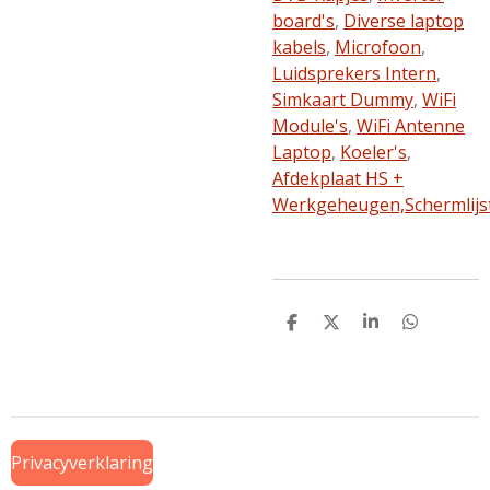
board's
,
Diverse laptop
kabels
,
Microfoon
,
Luidsprekers Intern
,
Simkaart Dummy
,
WiFi
Module's
,
WiFi Antenne
Laptop
,
Koeler's
,
Afdekplaat HS +
Werkgeheugen,
Schermlijs
D
D
S
D
e
e
h
e
l
e
a
l
e
l
r
e
n
e
n
Privacyverklaring