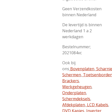
Geen Verzendkosten
binnen Nederland
De levertijd is binnen
Nederland 1 a 2
werkdagen
Bestelnummer;
2021084vc
Ook bij
ons
Bovenplaten
,
Scharni
Schermen
,
Toetsenborde
Brackers
,
Werkgeheugen
,
Onderplaten
,
Schermdeksels
,
Afdekplaten
,
LCD Kabels
,
DVD Kapjes
,
Inverter