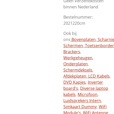
Geen Verzendkosten
binnen Nederland
Bestelnummer;
2021220cm
Ook bij
ons
Bovenplaten
,
Scharni
Schermen
,
Toetsenborde
Brackers
,
Werkgeheugen
,
Onderplaten
,
Schermdeksels
,
Afdekplaten
,
LCD Kabels
,
DVD Kapjes
,
Inverter
board's
,
Diverse laptop
kabels
,
Microfoon
,
Luidsprekers Intern
,
Simkaart Dummy
,
WiFi
Module's
,
WiFi Antenne