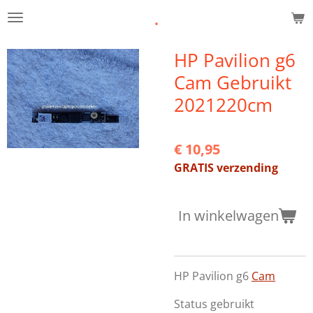
.
Ga
direct
naar
HP Pavilion g6
de
Cam Gebruikt
hoofdinhoud
2021220cm
€ 10,95
GRATIS verzending
In winkelwagen
HP Pavilion g6
Cam
Status gebruikt