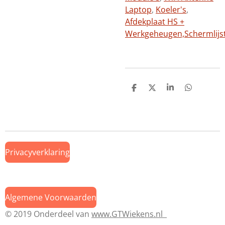
Laptop
,
Koeler's
,
Afdekplaat HS +
Werkgeheugen,
Schermlijs
D
D
S
D
e
e
h
e
l
e
a
l
e
l
r
e
n
e
n
Privacyverklaring
Algemene Voorwaarden
© 2019 Onderdeel van
www.GTWiekens.nl