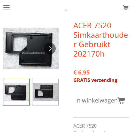
.
Ga
direct
naar
ACER 7520
de
Simkaarthoude
hoofdinhoud
r Gebruikt
202170h
€ 6,95
GRATIS verzending
In winkelwagen
ACER 7520