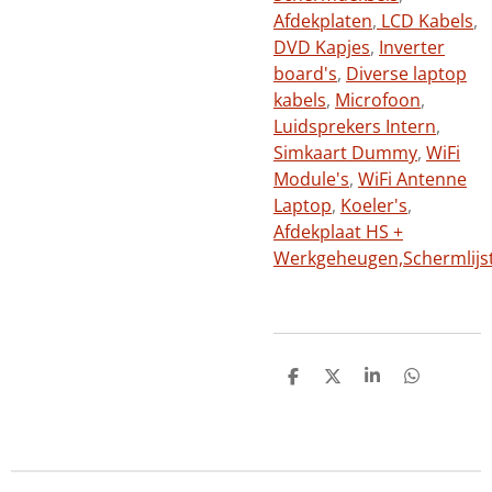
Afdekplaten
,
LCD Kabels
,
DVD Kapjes
,
Inverter
board's
,
Diverse laptop
kabels
,
Microfoon
,
Luidsprekers Intern
,
Simkaart Dummy
,
WiFi
Module's
,
WiFi Antenne
Laptop
,
Koeler's
,
Afdekplaat HS +
Werkgeheugen,
Schermlijs
D
D
S
D
e
e
h
e
l
e
a
l
e
l
r
e
n
e
n