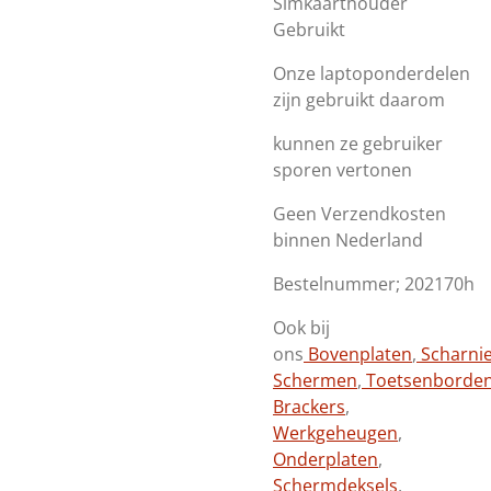
Simkaarthouder
Gebruikt
Onze laptoponderdelen
zijn gebruikt daarom
kunnen ze gebruiker
sporen vertonen
Geen Verzendkosten
binnen Nederland
Bestelnummer; 202170h
Ook bij
ons
Bovenplaten
,
Scharni
Schermen
,
Toetsenborde
Brackers
,
Werkgeheugen
,
Onderplaten
,
Schermdeksels
,