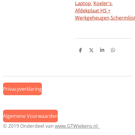
Laptop
,
Koeler's
,
Afdekplaat HS +
Werkgeheugen,
Schermlijs
D
D
S
D
e
e
h
e
l
e
a
l
e
l
r
e
n
e
n
Privacyverklaring
Algemene Voorwaarden
© 2019 Onderdeel van
www.GTWiekens.nl