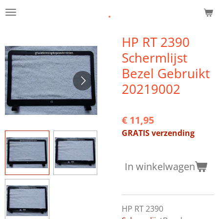
.
Ga
direct
naar
HP RT 2390
de
Schermlijst
hoofdinhoud
Bezel Gebruikt
20219002
€ 11,95
GRATIS verzending
In winkelwagen
HP RT 2390