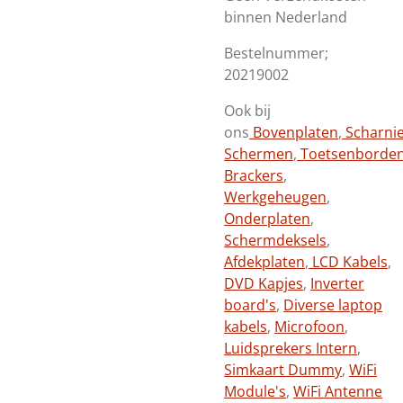
binnen Nederland
Bestelnummer;
20219002
Ook bij
ons
Bovenplaten
,
Scharni
Schermen
,
Toetsenborde
Brackers
,
Werkgeheugen
,
Onderplaten
,
Schermdeksels
,
Afdekplaten
,
LCD Kabels
,
DVD Kapjes
,
Inverter
board's
,
Diverse laptop
kabels
,
Microfoon
,
Luidsprekers Intern
,
Simkaart Dummy
,
WiFi
Module's
,
WiFi Antenne