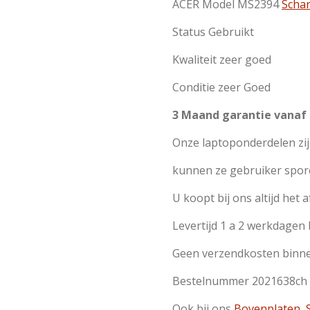
ACER Model MS2394
Scha
Status Gebruikt
Kwaliteit zeer goed
Conditie zeer Goed
3 Maand garantie vanaf
Onze laptoponderdelen zi
kunnen ze gebruiker spor
U koopt bij ons altijd het 
Levertijd 1 a 2 werkdagen
Geen verzendkosten binn
Bestelnummer 2021638ch
Ook bij ons
Bovenplaten
,
S