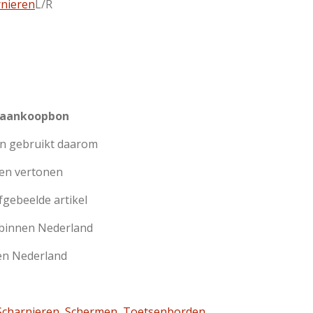
rnieren
L/R
 aankoopbon
jn gebruikt daarom
en vertonen
afgebeelde artikel
 binnen Nederland
en Nederland
charnieren
,
Schermen
,
Toetsenborden
,