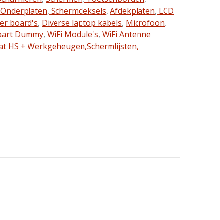
,
Onderplaten
,
Schermdeksels
,
Afdekplaten
,
LCD
ter board's
,
Diverse laptop kabels
,
Microfoon
,
aart Dummy
,
WiFi Module's
,
WiFi Antenne
at HS + Werkgeheugen,
Schermlijsten,