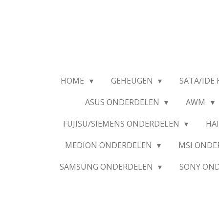
Ga
direct
naar
de
hoofdinhoud
HOME
GEHEUGEN
SATA/IDE 
ASUS ONDERDELEN
AWM
FUJISU/SIEMENS ONDERDELEN
HA
MEDION ONDERDELEN
MSI OND
SAMSUNG ONDERDELEN
SONY ON