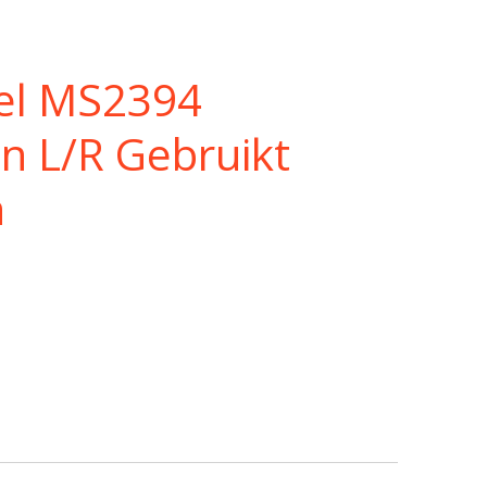
el MS2394
n L/R Gebruikt
h