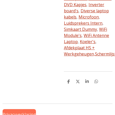
DVD Kapjes
,
Inverter
board's
,
Diverse laptop
kabels
,
Microfoon
,
Luidsprekers Intern
,
Simkaart Dummy
,
WiFi
Module's
,
WiFi Antenne
Laptop
,
Koeler's
,
Afdekplaat HS +
Werkgeheugen,
Schermlijs
D
D
S
D
e
e
h
e
l
e
a
l
e
l
r
e
n
e
n
Privacyverklaring