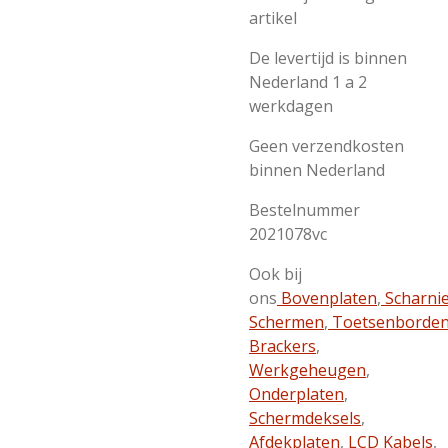
artikel
De levertijd is binnen
Nederland 1 a 2
werkdagen
Geen verzendkosten
binnen Nederland
Bestelnummer
2021078vc
Ook bij
ons
Bovenplaten
,
Scharni
Schermen
,
Toetsenborde
Brackers
,
Werkgeheugen
,
Onderplaten
,
Schermdeksels
,
Afdekplaten
,
LCD Kabels
,