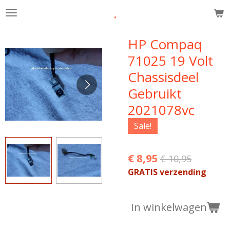
.
Ga
direct
naar
HP Compaq
de
71025 19 Volt
hoofdinhoud
Chassisdeel
Gebruikt
2021078vc
Sale!
€ 8,95
€ 10,95
GRATIS verzending
In winkelwagen