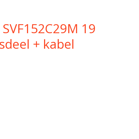
o SVF152C29M 19
isdeel + kabel