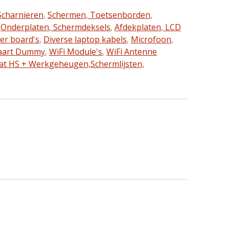
charnieren
,
Schermen
,
Toetsenborden
,
,
Onderplaten
,
Schermdeksels
,
Afdekplaten
,
LCD
ter board's
,
Diverse laptop kabels
,
Microfoon
,
aart Dummy
,
WiFi Module's
,
WiFi Antenne
at HS + Werkgeheugen,
Schermlijsten,