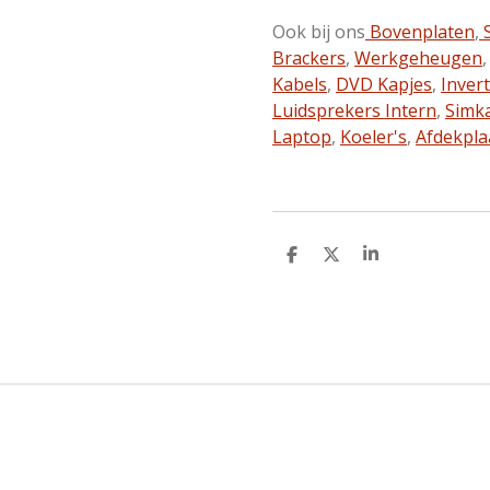
Ook bij ons
Bovenplaten
,
S
Brackers
,
Werkgeheugen
Kabels
,
DVD Kapjes
,
Inver
Luidsprekers Intern
,
Simk
Laptop
,
Koeler's
,
Afdekpla
D
D
S
e
e
h
l
e
a
e
l
r
n
e