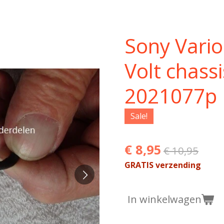
Sony Vari
Volt chass
2021077p
Sale!
€ 8,95
€ 10,95
GRATIS verzending
In winkelwagen