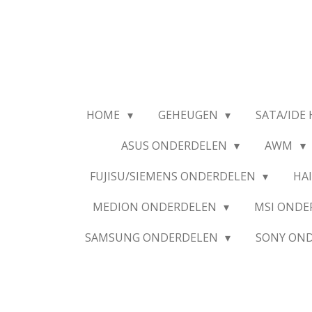
Ga
direct
naar
de
hoofdinhoud
HOME
GEHEUGEN
SATA/IDE 
ASUS ONDERDELEN
AWM
FUJISU/SIEMENS ONDERDELEN
HA
MEDION ONDERDELEN
MSI OND
SAMSUNG ONDERDELEN
SONY ON