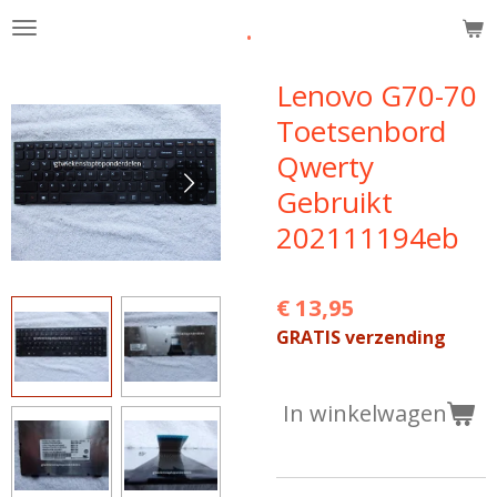
.
Ga
direct
naar
Lenovo G70-70
de
Toetsenbord
hoofdinhoud
Qwerty
Gebruikt
202111194eb
€ 13,95
GRATIS verzending
In winkelwagen