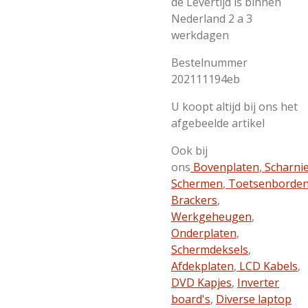
de Levertijd is binnen
Nederland 2 a 3
werkdagen
Bestelnummer
202111194eb
U koopt altijd bij ons het
afgebeelde artikel
Ook bij
ons
Bovenplaten
,
Scharni
Schermen
,
Toetsenborde
Brackers
,
Werkgeheugen
,
Onderplaten
,
Schermdeksels
,
Afdekplaten
,
LCD Kabels
,
DVD Kapjes
,
Inverter
board's
,
Diverse laptop