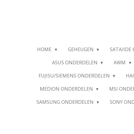
Ga
direct
naar
de
hoofdinhoud
HOME
GEHEUGEN
SATA/IDE 
ASUS ONDERDELEN
AWM
FUJISU/SIEMENS ONDERDELEN
HA
MEDION ONDERDELEN
MSI OND
SAMSUNG ONDERDELEN
SONY ON