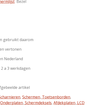
hermlijst
Bezel
jn gebruikt daarom
en vertonen
en Nederland
 2 a 3 werkdagen
afgebeelde artikel
charnieren
,
Schermen
,
Toetsenborden
,
,
Onderplaten
,
Schermdeksels
,
Afdekplaten
,
LCD