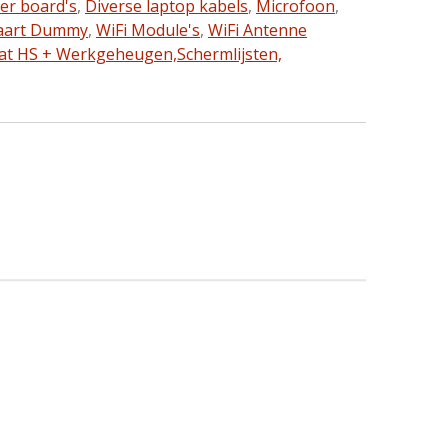
ter board's
,
Diverse laptop kabels
,
Microfoon
,
aart Dummy
,
WiFi Module's
,
WiFi Antenne
at HS + Werkgeheugen,
Schermlijsten,