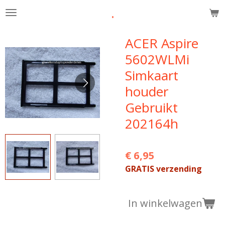
.
Ga
direct
naar
ACER Aspire
de
5602WLMi
hoofdinhoud
Simkaart
houder
Gebruikt
202164h
€ 6,95
GRATIS verzending
In winkelwagen