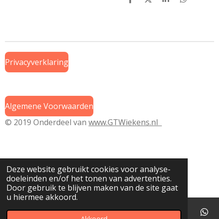
D
D
S
D
e
e
h
e
l
e
a
l
e
l
r
e
n
e
n
Privacyverklaring
Algemene Voorwaarden
© 2019 Onderdeel van
www.GTWiekens.nl
Deze website gebruikt cookies voor analyse-
doeleinden en/of het tonen van advertenties.
Door gebruik te blijven maken van de site gaat
u hiermee akkoord.
Akkoord