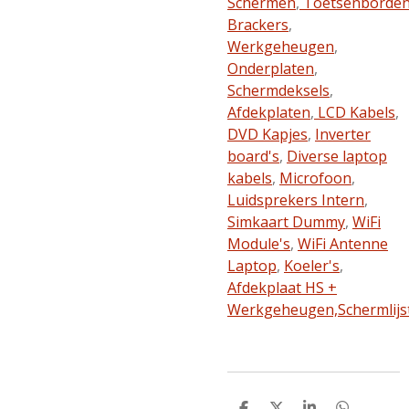
Schermen
,
Toetsenborde
Brackers
,
Werkgeheugen
,
Onderplaten
,
Schermdeksels
,
Afdekplaten
,
LCD Kabels
,
DVD Kapjes
,
Inverter
board's
,
Diverse laptop
kabels
,
Microfoon
,
Luidsprekers Intern
,
Simkaart Dummy
,
WiFi
Module's
,
WiFi Antenne
Laptop
,
Koeler's
,
Afdekplaat HS +
Werkgeheugen,
Schermlijs