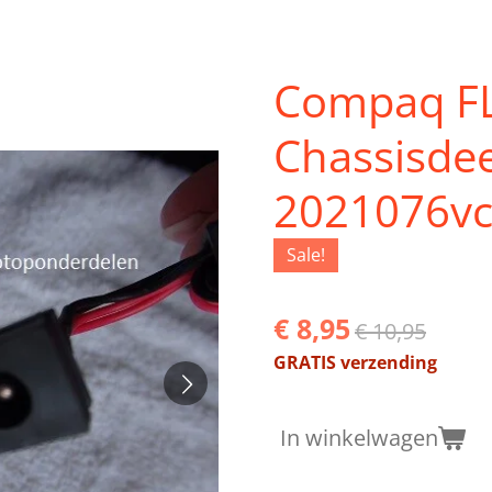
Compaq FL
Chassisdee
2021076v
Sale!
€ 8,95
€ 10,95
GRATIS verzending
In winkelwagen