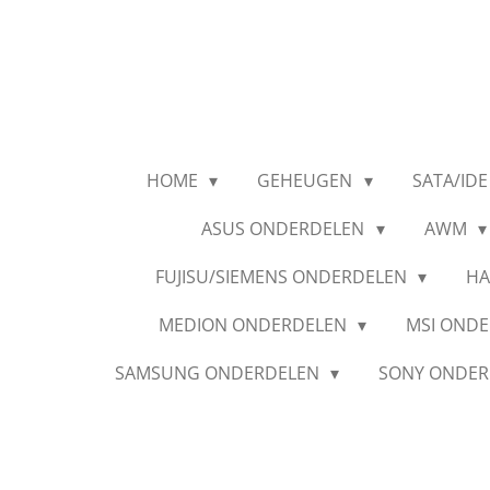
Ga
direct
naar
de
hoofdinhoud
HOME
GEHEUGEN
SATA/IDE
ASUS ONDERDELEN
AWM
FUJISU/SIEMENS ONDERDELEN
HA
MEDION ONDERDELEN
MSI OND
SAMSUNG ONDERDELEN
SONY ONDE