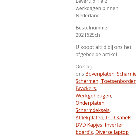
Levertijd 1 a 2
werkdagen binnen
Nederland
Bestelnummer
2021625ch
U koopt altijd bij ons het
afgebeelde artikel
Ook bij
ons
Bovenplaten
,
Scharni
Schermen
,
Toetsenborde
Brackers
,
Werkgeheugen
,
Onderplaten
,
Schermdeksels
,
Afdekplaten
,
LCD Kabels
,
DVD Kapjes
,
Inverter
board's
,
Diverse laptop