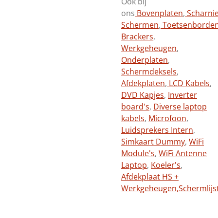
Ook bij
ons
Bovenplaten
,
Scharni
Schermen
,
Toetsenborde
Brackers
,
Werkgeheugen
,
Onderplaten
,
Schermdeksels
,
Afdekplaten
,
LCD Kabels
,
DVD Kapjes
,
Inverter
board's
,
Diverse laptop
kabels
,
Microfoon
,
Luidsprekers Intern
,
Simkaart Dummy
,
WiFi
Module's
,
WiFi Antenne
Laptop
,
Koeler's
,
Afdekplaat HS +
Werkgeheugen,
Schermlijs