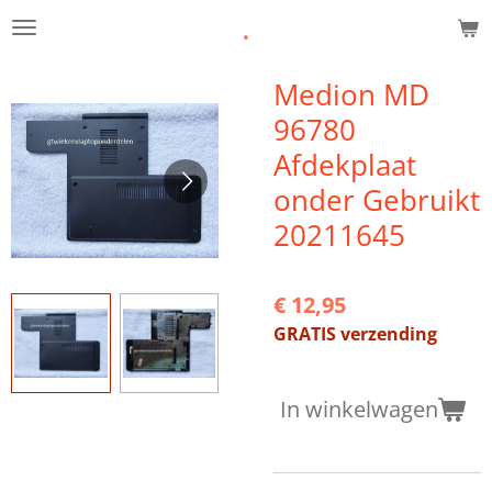
.
Ga
direct
naar
Medion MD
de
96780
hoofdinhoud
Afdekplaat
onder Gebruikt
20211645
€ 12,95
GRATIS verzending
In winkelwagen